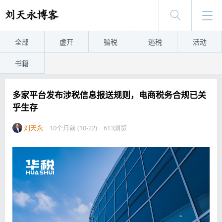
全部
虚开
骗税
逃税
活动
书籍
多家平台发布涉税信息报送规则，电商税务合规已关
乎生存
刘天永
10个月前 (10-22)
613浏览