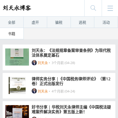
全部
虚开
骗税
逃税
活动
书籍
刘天永：《法规规章备案审查条例》为现代税
法体系奠定基石
刘天永
•
3个月前 (04-28)
律师实务分享 |《中国税务律师评论》（第12
卷）正式出版发行
刘天永
•
4个月前 (04-24)
好书分享 | 华税刘天永律师主编《中国税法疑
难案件解决实务》第五版上新！