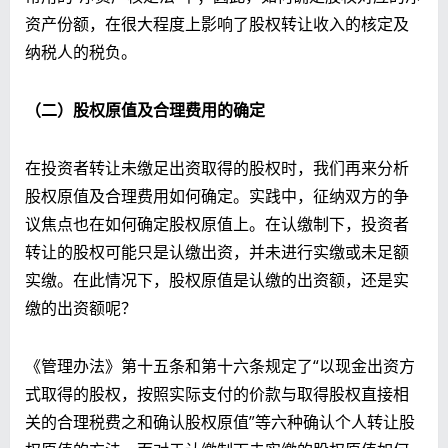
资产份额，在很大程度上影响了股权转让收入的核定及
纳税人的税负。
（二）股权原值及合理费用的确定
在投资者转让未缴足出资取得的股权时，我们再来分析
股权原值及合理费用如何确定。实践中，征纳双方的争
议焦点也在如何确定股权原值上。在认缴制下，投资者
转让的股权可能只是认缴出资，并未进行实缴或未足额
实缴。在此情况下，股权原值是认缴的出资额，还是实
缴的出资额呢？
《管理办法》第十五条和第十六条规定了“以现金出资方
式取得的股权，按照实际支付的价款与取得股权直接相
关的合理税费之和确认股权原值”等六种确认个人转让股