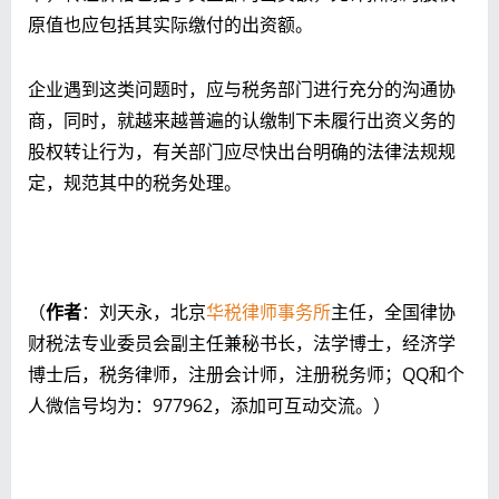
原值也应包括其实际缴付的出资额。
企业遇到这类问题时，应与税务部门进行充分的沟通协
商，同时，就越来越普遍的认缴制下未履行出资义务的
股权转让行为，有关部门应尽快出台明确的法律法规规
定，规范其中的税务处理。
（
作者
：刘天永，北京
华税律师事务所
主任，全国律协
财税法专业委员会副主任兼秘书长，法学博士，经济学
博士后，税务律师，注册会计师，注册税务师；QQ和个
人微信号均为：977962，添加可互动交流。）