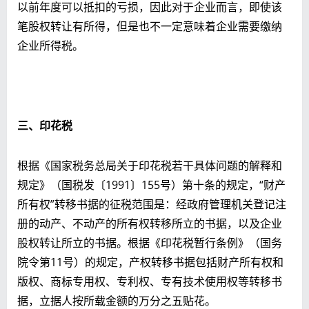
以前年度可以抵扣的亏损，因此对于企业而言，即使该
笔股权转让有所得，但是也不一定意味着企业需要缴纳
企业所得税。
三、印花税
根据《国家税务总局关于印花税若干具体问题的解释和
规定》（国税发〔1991〕155号）第十条的规定，“财产
所有权”转移书据的征税范围是：经政府管理机关登记注
册的动产、不动产的所有权转移所立的书据，以及企业
股权转让所立的书据。根据《印花税暂行条例》（国务
院令第11号）的规定，产权转移书据包括财产所有权和
版权、商标专用权、专利权、专有技术使用权等转移书
据，立据人按所载金额的万分之五贴花。