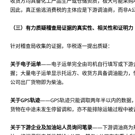
收货方均具备化工产品生产或仓储资质，极大可能采购
因此，真正偷逃消费税的主体应是下游调油商，而非A
（三）有力质疑稽查局证据的真实性、相关性和证明力
针对稽查局收集的证据，华税逐一提出质疑：
关于电子运单
——电子运单完全由司机自行填写或下游
握；大量电子运单显示托运方、收货方具备调油能力，
公司出厂货物即为柴油。
关于GPS轨迹
——GPS轨迹只能调取两年半以内的数据
货物在中途未发生停留调和，亦不能排除运输过程中被
关于下游企业及加油站人员询问笔录
——下游调油商为