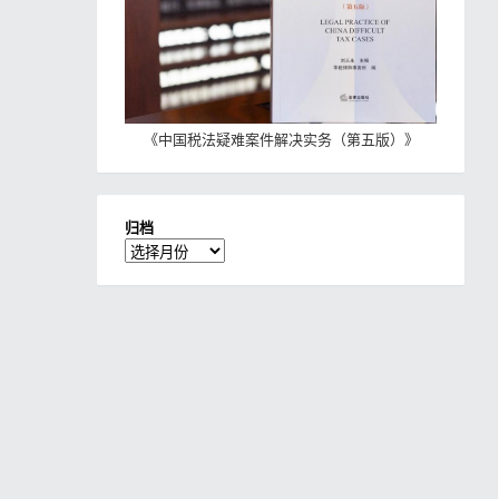
《
中国税法疑难案件解决实务（第五版）
》
归档
归
档