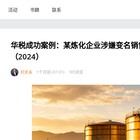
活动
书籍
联系
华税成功案例：某炼化企业涉嫌变名销
（2024）
刘天永
1个月前 (07-01)
185浏览