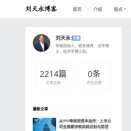
首页
介绍
观点
刘天永
主编
华税创始人，税务律师，法学博
士，经济学博士后。
2214
篇
0
条
文章总数
评论总数
最新文章
从IPO审核到资本运作：上市公
司全周期涉税风险识别与防范