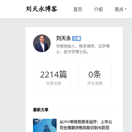
首页
介绍
观点
刘天永
主编
华税创始人，税务律师，法学博
士，经济学博士后。
2214
篇
0
条
文章总数
评论总数
最新文章
从IPO审核到资本运作：上市公
司全周期涉税风险识别与防范