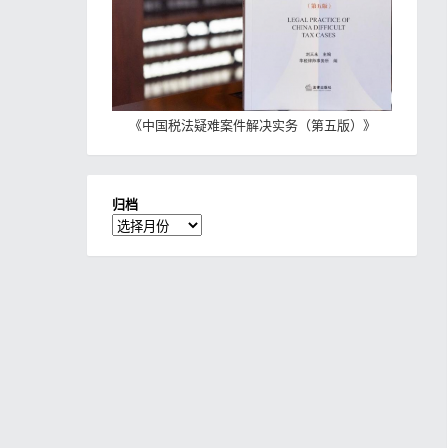
《
中国税法疑难案件解决实务（第五版）
》
归档
归
档