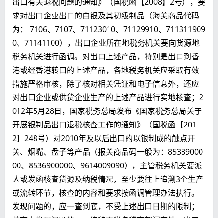
出口有关退税问题的通知》（国税函【2008】2号），要
求对出口企业出口的白银及其初级制品（海关商品代码
为： 7106、7107、71123010、71129910、711311909
0、71141100），出口企业所在地税务机关要向货源地
税务机关进行函调。对出口上述产品，特别是出口到香
港或经香港转口的上述产品，各地税务机关应采取有效
措施严格审核，除了核对相关凭证和电子信息外，还应
对出口企业或供货企业生产的上述产品进行实地核查；2
012年5月28日，国家税务总局发布《国家税务总局关于
开展银制品出口退税核查工作的通知》（国税函【201
2】248号）对2010年及以后出口的以银制成的触点开
关、烟嘴、盘子等产品（报关商品码一般为：85389000
00、8536900000、9614009090），主管税务机关要派
人或发函核查货源及纳税情况，至少要往上追溯3个生产
或流转环节，核查的内容和要求按函调管理办法执行。
发现问题的，应一查到底，不受上述出口日期的限制；