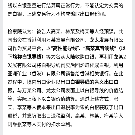
线以白银重量进行结算属正常行为，不能认定为交易的
是白银，上述交易行为不构成骗取出口退税罪。
检察院认为：被告人高某、林某及梅某等人经预谋，共
同出资在香港利用万某发展有限公司、龙太发展有限公
司作为贸易平台，以
“高性能导线”、“高某真音响线”（以
下均称白银导线）
等为名从大陆收购白银，再利用龙某2
发展有限公司将白银导线剥皮后回炉熔化成白银，利用
亚洲矿业（香港）有限公司销售给香港相关银行。在此
过程中，境内出口企业以出口
白银导线
的名义
出口白
银
，与万某公司、龙太公司表面上以白银导线的价值结
算，实际上私下以白银价值结算。通过上述方式，张
某、李某等人使本来出口退税率为零的白银获取了出口
退税，并靠骗取出口退税盈利，高某、林某、梅某等人
则靠张某等人支付的扣水盈利。