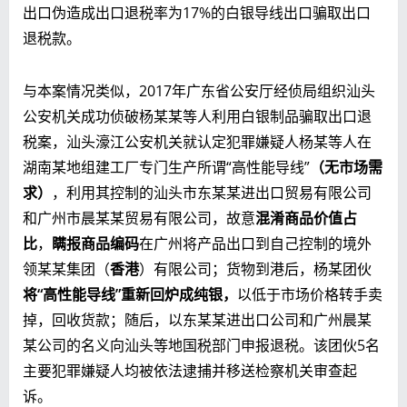
出口伪造成出口退税率为17%的白银导线出口骗取出口
退税款。
与本案情况类似，2017年广东省公安厅经侦局组织汕头
公安机关成功侦破杨某某等人利用白银制品骗取出口退
税案，汕头濠江公安机关就认定犯罪嫌疑人杨某等人在
湖南某地组建工厂专门生产所谓“高性能导线”
（无市场需
求）
，利用其控制的汕头市东某某进出口贸易有限公司
和广州市晨某某贸易有限公司，故意
混淆商品价值占
比
，
瞒报商品编码
在广州将产品出口到自己控制的境外
领某某集团（
香港
）有限公司；货物到港后，杨某团伙
将“高性能导线”重新回炉成纯银，
以低于市场价格转手卖
掉，回收货款；随后，以东某某进出口公司和广州晨某
某公司的名义向汕头等地国税部门申报退税。该团伙5名
主要犯罪嫌疑人均被依法逮捕并移送检察机关审查起
诉。