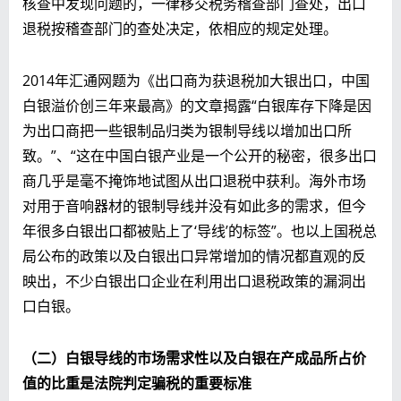
核查中发现问题的，一律移交税务稽查部门查处，出口
退税按稽查部门的查处决定，依相应的规定处理。
2014年汇通网题为《出口商为获退税加大银出口，中国
白银溢价创三年来最高》的文章揭露“白银库存下降是因
为出口商把一些银制品归类为银制导线以增加出口所
致。”、“这在中国白银产业是一个公开的秘密，很多出口
商几乎是毫不掩饰地试图从出口退税中获利。海外市场
对用于音响器材的银制导线并没有如此多的需求，但今
年很多白银出口都被贴上了‘导线’的标签”。也以上国税总
局公布的政策以及白银出口异常增加的情况都直观的反
映出，不少白银出口企业在利用出口退税政策的漏洞出
口白银。
（二）白银导线的市场需求性以及白银在产成品所占价
值的比重是法院判定骗税的重要标准