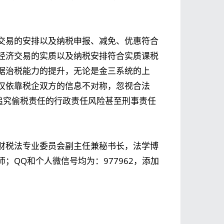
交易的安排以及纳税申报、减免、优惠符合
经济交易的实质以及纳税安排符合实质课税
据治税能力的提升，无论是金三系统的上
仅依靠税企双方的信息不对称，忽视合法
追究偷税责任的行政责任风险甚至刑事责任
财税法专业委员会副主任兼秘书长，法学博
QQ和个人微信号均为：977962，添加