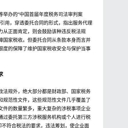
等举办的“中国首届年度税务司法审判案
的引用，穿透委托合同的形式，指出服务代理
力从正面肯定，则会鼓励该种违反税法规
障国家税收。但委托合同从条款本身而言并
限度的保障了维护国家税收安全与保护当事
求
政法规外，绝大部分都是财政部、国家税务
和规范性文件，这些规范性文件几乎覆盖了
文件的数量繁多，重大复杂的涉税事项企业
通过委托第三方涉税服务机构或个人进行税
却不符合税法的要求，违法筹划，使企业面