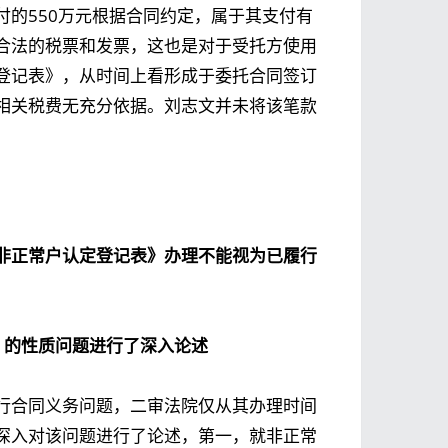
的550万元根据合同约定，属于其支付有
合法的税票和发票，这也是对于受托方使用
登记表》，从时间上看形成于委托合同签订
相关税费无充分依据。刘志文并未将该笔款
非正常户认定登记表》办理不能视为已履行
》的性质问题进行了深入论述
行合同义务问题，二审法院仅从其办理时间
深入对该问题进行了论述，第一，就非正常