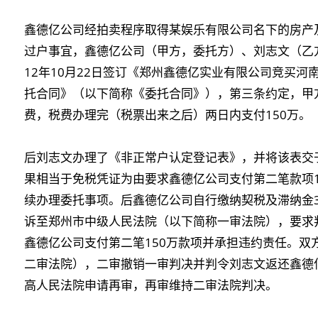
鑫德亿公司经拍卖程序取得某娱乐有限公司名下的房产
过户事宜，鑫德亿公司（甲方，委托方）、刘志文（乙
12年10月22日签订《郑州鑫德亿实业有限公司竞买
托合同》（以下简称《委托合同》），第三条约定，甲方于
费，税费办理完（税票出来之后）两日内支付150万。
后刘志文办理了《非正常户认定登记表》，并将该表交
果相当于免税凭证为由要求鑫德亿公司支付第二笔款项1
续办理委托事项。后鑫德亿公司自行缴纳契税及滞纳金3
诉至郑州市中级人民法院（以下简称一审法院），要求判
鑫德亿公司支付第二笔150万款项并承担违约责任。双
二审法院），二审撤销一审判决并判令刘志文返还鑫德亿
高人民法院申请再审，再审维持二审法院判决。