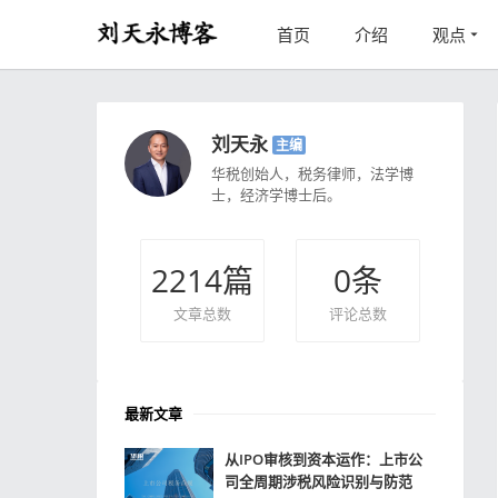
首页
介绍
观点
刘天永
主编
华税创始人，税务律师，法学博
士，经济学博士后。
2214
篇
0
条
文章总数
评论总数
最新文章
从IPO审核到资本运作：上市公
司全周期涉税风险识别与防范