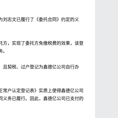
为刘志文已履行了《委托合同》约定的义
托方，实现了委托方免缴税费的效果，该登
务。
，且契税、过户登记为鑫德亿公司自行办
正常户认定登记表》实质上使得鑫德亿公司
同义务已履行。因此，鑫德亿公司已支付的