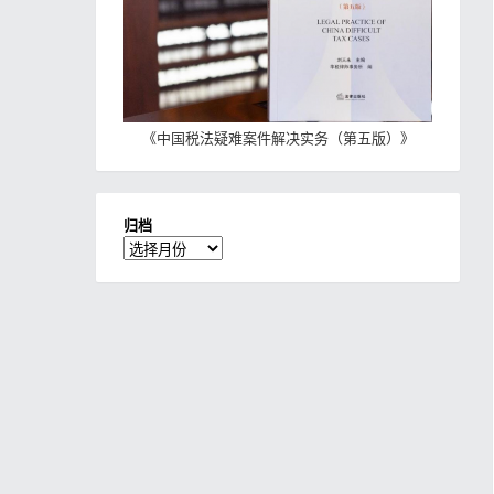
《
中国税法疑难案件解决实务（第五版）
》
归档
归
档