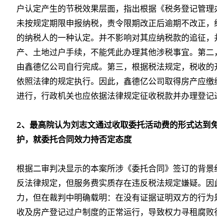
户认定产生的节税效果层面，指出根据《税务登记管理
未按规定期限申报纳税，责令限期改正后逾期不改正，
的纳税人的一种认定。并不影响对其应纳税款的追征，
产、土地过户手续，不能凭此办理其他涉税事宜。第二
由鑫德亿公司自行完成。第三，根据税法规定，税收的
依照法律的规定执行。因此，鑫德亿公司取得房产应缴
进行，行政机关也应依据法律规定征收税款并办理登记
2
、最高院认为刘志文通过收取委托活动费的形式达到
护，就委托合同效力持否定态度
根据二审判决显示的本案所涉《委托合同》签订的背景
反法律规定，但服务费实质存在违反税法规定嫌疑。因
力，但在裁判中明确载明：在没有证据证明双方的行为
收及房产登记过户制度的正常运行，导致权力寻租腐败