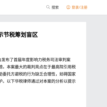
搜索
登录/注册
示节税筹划盲区
究会发布了首届年度影响力税务司法审判案
榜。本案最大的裁判亮点在于最高院引用税
助委托方避税的行为缺乏合理性，妨碍国家
护。以下华税律师通过对本案的分析以提示