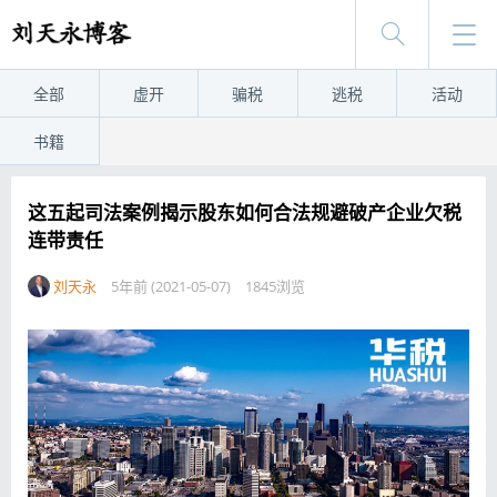
全部
虚开
骗税
逃税
活动
书籍
这五起司法案例揭示股东如何合法规避破产企业欠税
连带责任
刘天永
5年前 (2021-05-07)
1845浏览