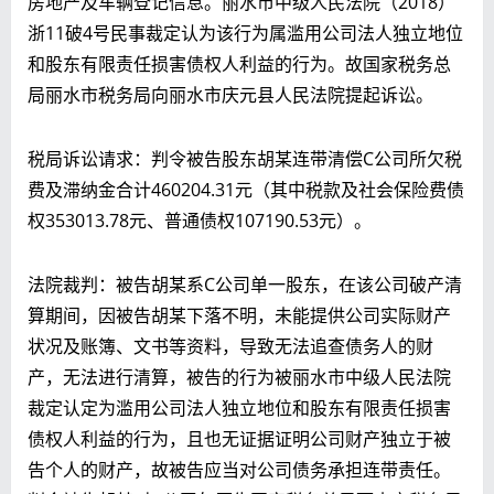
房地产及车辆登记信息。丽水市中级人民法院（2018）
浙11破4号民事裁定认为该行为属滥用公司法人独立地位
和股东有限责任损害债权人利益的行为。故国家税务总
局丽水市税务局向丽水市庆元县人民法院提起诉讼。
税局诉讼请求：判令被告股东胡某连带清偿C公司所欠税
费及滞纳金合计460204.31元（其中税款及社会保险费债
权353013.78元、普通债权107190.53元）。
法院裁判：被告胡某系C公司单一股东，在该公司破产清
算期间，
因被告胡某下落不明，未能提供公司实际财产
状况及账簿、文书等资料，导致无法追查债务人的财
产，无法进行清算，
被告的行为被丽水市中级人民法院
裁定认定为
滥用公司法人独立地位和股东有限责任损害
债权人利益的行为，
且也无证据证明公司财产独立于被
告个人的财产，
故被告应当对公司债务承担连带责任。