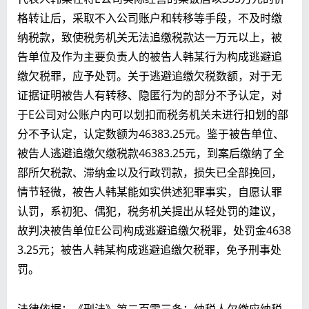
格转让后，
采取不入公司账户和转移等手段，不及时缴
纳税款，致使税务机关无法追缴税款达一万元以上，被
告单位及作为主要负责人的被告人韩某行为构成逃避追
缴欠税罪，应予处罚。
关于逃避追缴欠税数额，对于无
证据证明被告人有转移、隐匿行为的部分不予认定，对
于E公司对公账户内可以划扣而税务机关未进行扣划的部
分不予认定，认定数额为46383.25元。鉴于被告单位、
被告人逃避追缴欠缴税款46383.25元，到案后缴纳了全
部所欠税款、滞纳金以及行政罚款，损失已全部挽回，
情节轻微，被告人韩某能如实供述犯罪事实，自愿认罪
认罚，系初犯、偶犯，税务机关提出从轻处罚的建议，
故判决被告单位E公司构成逃避追缴欠税罪，处罚金4638
3.25元；被告人韩某构成逃避追缴欠税罪，免予刑事处
罚。
法律依据：《刑法》第二百零三条：纳税人欠缴应纳税