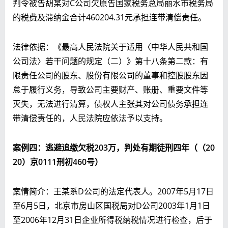
判令被告胡某对C公司欠原告国家税务总局丽水市税务局
的税费及滞纳金合计460204.31元承担连带清偿责任。
法律依据：《最高人民法院关于适用〈中华人民共和国
公司法〉若干问题的规定（二）》第十八条第二款：有
限责任公司的股东、股份有限公司的董事和控股股东因
怠于履行义务，导致公司主要财产、账册、重要文件等
灭失，无法进行清算，债权人主张其对公司债务承担连
带清偿责任的，人民法院应依法予以支持。
案例四：逃避追缴欠税2
03
万，判处有期徒刑四年（（2
0
20
）京0
111
刑初4
60
号）
案情简介：王某系D公司的法定代表人。2007年5月17日
至6月5日，北京市房山区国税局对D公司2003年1月1日
至2006年12月31日企业所得税纳税情况进行检查，后于