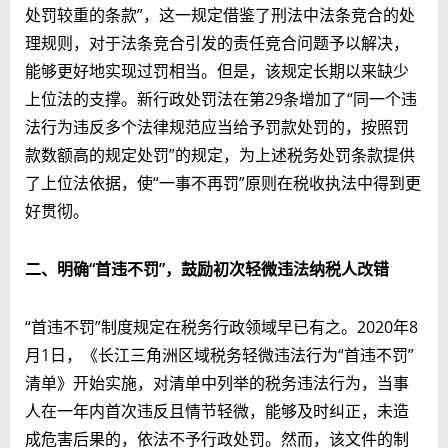
处罚较重的条款”，这一规定借鉴了刑法中法条竞合的处
理规则，对于法条竞合引发的责任竞合问题予以解决，
能够更好地实现过罚相当。但是，该规定长期以来缺少
上位法的支撑。新行政处罚法在第29条增加了“同一个违
法行为违反多个法律规范应当给予罚款处罚的，按照罚
款数额高的规定处罚”的规定，为上述税务处罚条款提供
了上位法依据，使“一事不再罚”原则在税收执法中得到更
好贯彻。
二、明确“首违不罚”，
鼓励
初次轻微违法纳税人
改错
“首违不罚”制度规定在税务行政领域早已有之。2020年8
月1日，《长江三角洲区域税务轻微违法行为“首违不罚”
清单》开始实施，对清单中列举的税务违法行为，当事
人在一年内首次违反且情节轻微，能够及时纠正，未造
成危害后果的，依法不予行政处罚。然而，该文件的制