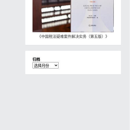
《
中国税法疑难案件解决实务（第五版）
》
归档
归
档