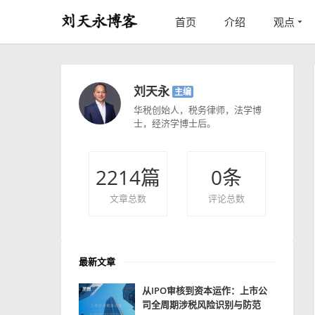
首页
介绍
观点
刘天永
主编
华税创始人，税务律师，法学博
士，经济学博士后。
2214
篇
0
条
文章总数
评论总数
最新文章
从IPO审核到资本运作：上市公
司全周期涉税风险识别与防范