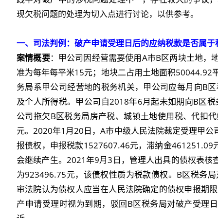
现欠税问题的处理为切入点进行讨论，以供参考。
一、
司法判例：破产申请受理日后的应纳税款是否属于
案情概要
：甲公司因经营需要使用A市B区两块土地，地块
准为每年每平米15元；地块二占用土地面积50044.9
务局系甲公司经营地的税务机关，甲公司应每月向B区
及个人所得税。甲公司自2018年6月起未如期向B区税
公司拖欠B区税务局房产税、城镇土地使用税、代扣代缴个
元。2020年1月20日，A市中级人民法院裁定受理甲
报债权，申报税款1527607.46元，滞纳金461251.0
会继续产生。2021年9月3日，管理人出具的债权表
为923496.75元，该债权性质为税款债权。B区税
审法院认为债权人应当在人民法院确定的债权申报期限
产申请受理时视为到期，驳回B区税务局对破产受理日