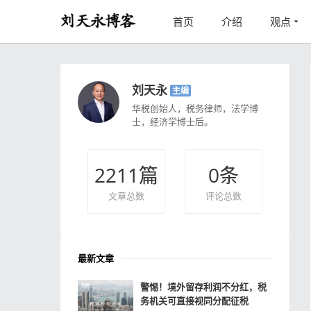
首页
介绍
观点
刘天永
主编
华税创始人，税务律师，法学博
士，经济学博士后。
2211
篇
0
条
文章总数
评论总数
最新文章
警惕！境外留存利润不分红，税
务机关可直接视同分配征税