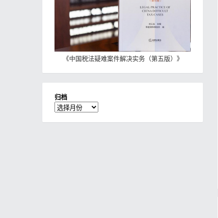
《
中国税法疑难案件解决实务（第五版）
》
归档
归
档