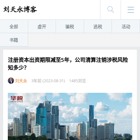
全部
虚开
骗税
逃税
活动
书籍
注册资本出资期限减至5年，公司清算注销涉税风险
知多少？
刘天永
3年前 (2023-08-31)
1485浏览