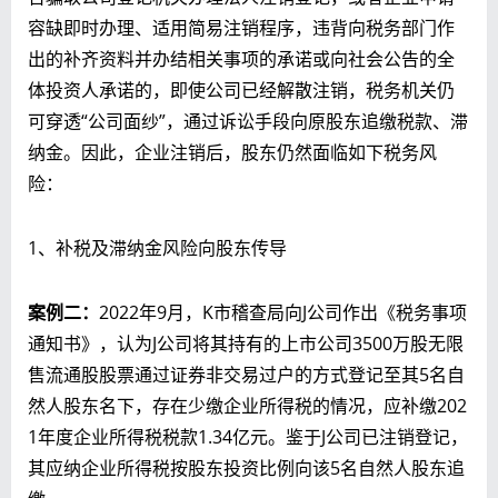
容缺即时办理、适用简易注销程序，违背向税务部门作
出的补齐资料并办结相关事项的承诺或向社会公告的全
体投资人承诺的，即使公司已经解散注销，税务机关仍
可穿透“公司面纱”，通过诉讼手段向原股东追缴税款、滞
纳金。因此，企业注销后，股东仍然面临如下税务风
险：
1、补税及滞纳金风险向股东传导
案例二：
2022年9月，K市稽查局向J公司作出《税务事项
通知书》，认为J公司将其持有的上市公司3500万股无限
售流通股股票通过证券非交易过户的方式登记至其5名自
然人股东名下，存在少缴企业所得税的情况，应补缴202
1年度企业所得税税款1.34亿元。鉴于J公司已注销登记，
其应纳企业所得税按股东投资比例向该5名自然人股东追