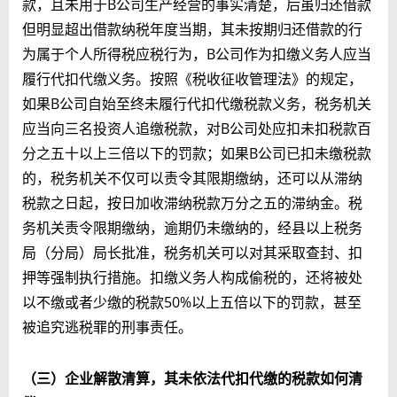
款，且未用于B公司生产经营的事实清楚，后虽归还借款
但明显超出借款纳税年度当期，其未按期归还借款的行
为属于个人所得税应税行为，B公司作为扣缴义务人应当
履行代扣代缴义务。按照《税收征收管理法》的规定，
如果B公司自始至终未履行代扣代缴税款义务，税务机关
应当向三名投资人追缴税款，对B公司处应扣未扣税款百
分之五十以上三倍以下的罚款；如果B公司已扣未缴税款
的，税务机关不仅可以责令其限期缴纳，还可以从滞纳
税款之日起，按日加收滞纳税款万分之五的滞纳金。税
务机关责令限期缴纳，逾期仍未缴纳的，经县以上税务
局（分局）局长批准，税务机关可以对其采取查封、扣
押等强制执行措施。扣缴义务人构成偷税的，还将被处
以不缴或者少缴的税款50%以上五倍以下的罚款，甚至
被追究逃税罪的刑事责任。
（三）企业解散清算，其未依法代扣代缴的税款如何清