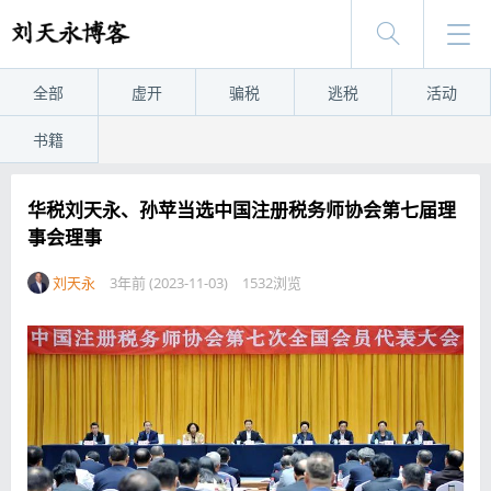
全部
虚开
骗税
逃税
活动
书籍
华税刘天永、孙苹当选中国注册税务师协会第七届理
事会理事
刘天永
3年前 (2023-11-03)
1532浏览