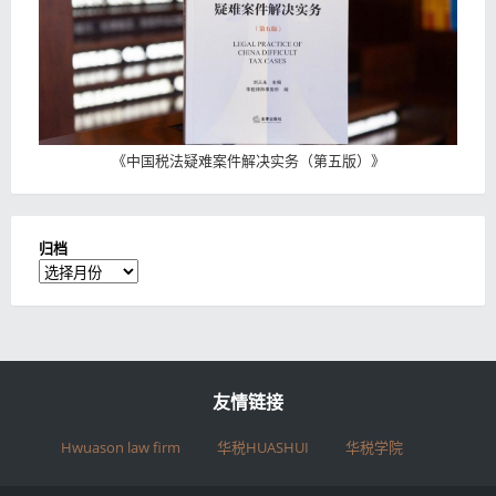
《
中国税法疑难案件解决实务（第五版）
》
归档
归
档
友情链接
Hwuason law firm
华税HUASHUI
华税学院