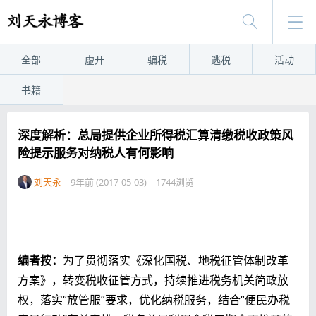
全部
虚开
骗税
逃税
活动
书籍
深度解析：总局提供企业所得税汇算清缴税收政策风
险提示服务对纳税人有何影响
刘天永
9年前 (2017-05-03)
1744浏览
编者按：
为了贯彻落实《深化国税、地税征管体制改革
方案》，转变税收征管方式，持续推进税务机关简政放
权，落实“放管服”要求，优化纳税服务，结合“便民办税