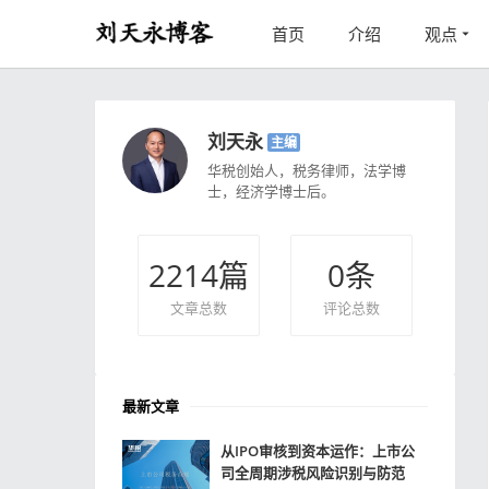
首页
介绍
观点
刘天永
主编
华税创始人，税务律师，法学博
士，经济学博士后。
2214
篇
0
条
文章总数
评论总数
最新文章
从IPO审核到资本运作：上市公
司全周期涉税风险识别与防范