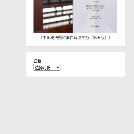
《
中国税法疑难案件解决实务（第五版）
》
归档
归
档