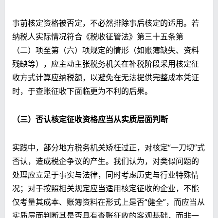
事前核定资格被否定，不必然排除事后核定的适用。若
纳税人实际情况符合《税收征管法》第三十五条第
（二）项至第（六）项规定的情形（如账簿缺失、资料
残缺等），应主动主张税务机关在补税阶段采用核定征
收方式计算应纳税额，以避免在无法提供完整成本凭证
时，于查账征收下面临更为不利的后果。
（三）
否认核定征收资格应当从实质层面判断
实践中，部分地方税务机关矫枉过正，对核定“一刀切”式
否认，造成税企争议的产生。我们认为，对类似问题的
处理应立足于事实与法律，同时考虑历史与行业特殊情
况；对于按照相关规定应当适用核定征收的企业，不能
仅考量其成本、账簿资料在形式上是否“健全”，而应当从
实质层面判断其是否具有查账征收的客观基础，而非一