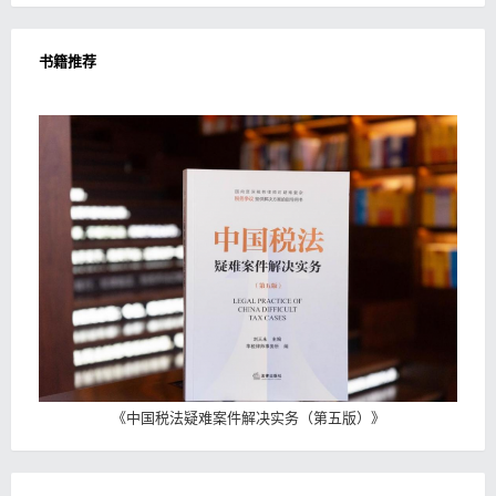
书籍推荐
《
中国税法疑难案件解决实务（第五版）
》