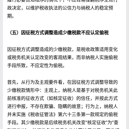
政决定，以维护税收执法的公信力与纳税人的稳定预
期。
（五）因征税方式调整造成少缴税款不应认定偷税
因征税方式调整造成的少缴税款，是税收政策适用变化
或税务机关认定改变的客观结果，而非纳税人实施偷税
手段所致，不应定性为偷税。
首先，从行为及主观要件看，在因征税方式调整导致的
少缴税款情形中：主观上，纳税人是基于对税务机关此
前核准的征收方式（如核定征收）的信任，并按此方式
进行申报，不存在欺骗、隐瞒的故意；行为上，纳税人
并未实施《税收征管法》第六十三条第一款规定的偷税
手段。其少缴税款是后续税务机关改变“核定征收”为“查