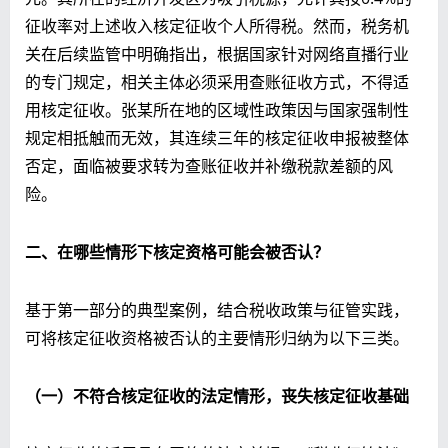
征收率对上述收入核定征收个人所得税。然而，税务机
关在后续监管中明确指出，根据国家针对网络直播行业
的专门规定，相关主体必须采用查账征收方式，不得适
用核定征收。张某所在地的区域性政策因与国家强制性
规定相抵触而无效，其连续三年的核定征收申报被整体
否定，面临被要求转为查账征收并补缴税款差额的风
险。
二、
在哪些情形下核定资格可能会被
否认？
基于第一部分的典型案例，结合税收政策与征管实践，
可将核定征收资格被否认的主要情形归纳为以下三类。
（一）
不符合核定征收的法定情形，丧失核定征收基础