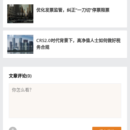
优化发票监管，纠正“一刀切”停票限票
CRS2.0时代背景下，高净值人士如何做好税
务合规
文章评论(
0
)