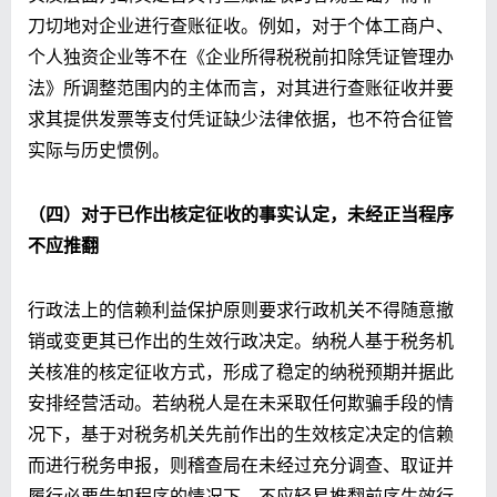
刀切地对企业进行查账征收。例如，对于个体工商户、
个人独资企业等不在《企业所得税税前扣除凭证管理办
法》所调整范围内的主体而言，对其进行查账征收并要
求其提供发票等支付凭证缺少法律依据，也不符合征管
实际与历史惯例。
（四）
对于
已作出
核定征收的
事实认定，未经正当程序
不应推翻
行政法上的信赖利益保护原则要求行政机关不得随意撤
销或变更其已作出的生效行政决定。纳税人基于税务机
关核准的核定征收方式，形成了稳定的纳税预期并据此
安排经营活动。若纳税人是在未采取任何欺骗手段的情
况下，基于对税务机关先前作出的生效核定决定的信赖
而进行税务申报，则稽查局在未经过充分调查、取证并
履行必要告知程序的情况下，不应轻易推翻前序生效行