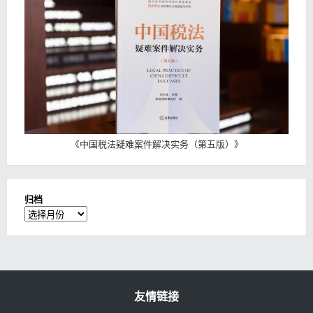
《
中国税法疑难案件解决实务（第五版）
》
归档
归
档
友情链接