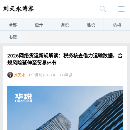
全部
虚开
骗税
逃税
活动
书籍
2026网络货运新规解读：税务核查借力运输数据，合
规风险延伸至贸易环节
刘天永
6个月前 (01-30)
803浏览