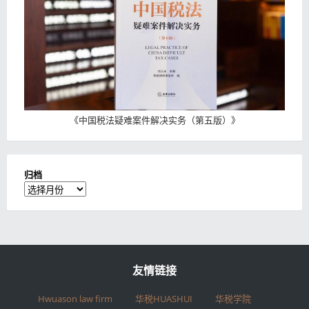
《
中国税法疑难案件解决实务（第五版）
》
归档
归
档
友情链接
Hwuason law firm
华税HUASHUI
华税学院