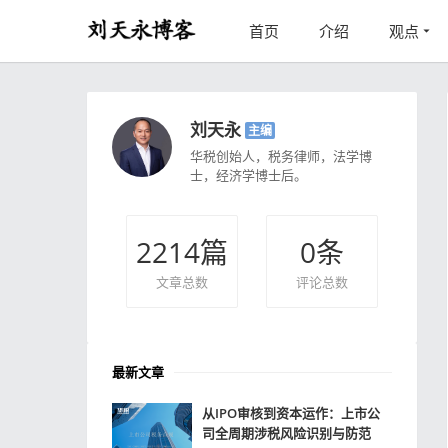
首页
介绍
观点
刘天永
主编
华税创始人，税务律师，法学博
士，经济学博士后。
2214
篇
0
条
文章总数
评论总数
最新文章
从IPO审核到资本运作：上市公
司全周期涉税风险识别与防范