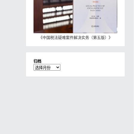
《
中国税法疑难案件解决实务（第五版）
》
归档
归
档