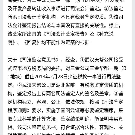
及开发产品转让收入事项进行司法会计鉴定。②该鉴定
所系
司法会计鉴定机构
，
不具有税务鉴定资质
。③该司
法会计鉴定报告结论与本案没有直接的关联性。综上，
该鉴定所出具的《司法会计鉴定报告》及《补充说
明》、《回复》均不能作为定案的根据
关于《司法鉴定意见书》，经查，①武汉天帮公司接受
武汉市地方税务局的委托，对三金公司三金华都一期（B
1地块）截止2013年2月28日少征税款一事进行司法鉴
定。②武汉天帮公司是湖北省唯一
有税务鉴定资质的机
构
，鉴定报告上有两名司法鉴定人的签名及盖章。③鉴
定机构独立、客观、公正，依法依规，按照《司法鉴定
程序通则》要求，实施了查阅凭证等必要鉴定程序，采
取专业科学的计算方法，鉴定结论明确，能证明事实真
相。该司法鉴定意见书，符合证据合法性、客观性、关