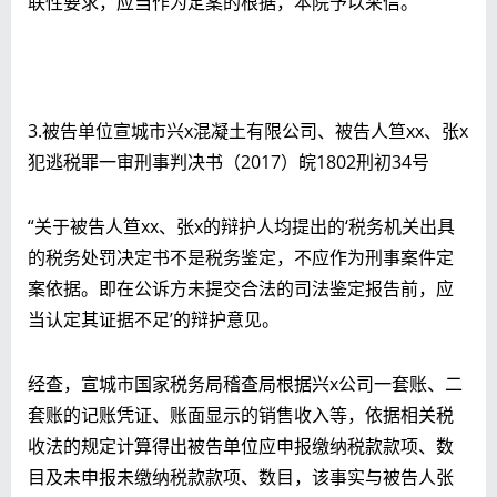
联性要求，应当作为定案的根据，本院予以采信。”
3.被告单位宣城市兴x混凝土有限公司、被告人笪xx、张x
犯逃税罪一审刑事判决书（2017）皖1802刑初34号
“关于被告人笪xx、张x的辩护人均提出的‘税务机关出具
的税务处罚决定书不是税务鉴定，不应作为刑事案件定
案依据。即在公诉方未提交合法的司法鉴定报告前，应
当认定其证据不足’的辩护意见。
经查，宣城市国家税务局稽查局根据兴x公司一套账、二
套账的记账凭证、账面显示的销售收入等，依据相关税
收法的规定计算得出被告单位应申报缴纳税款款项、数
目及未申报未缴纳税款款项、数目，该事实与被告人张