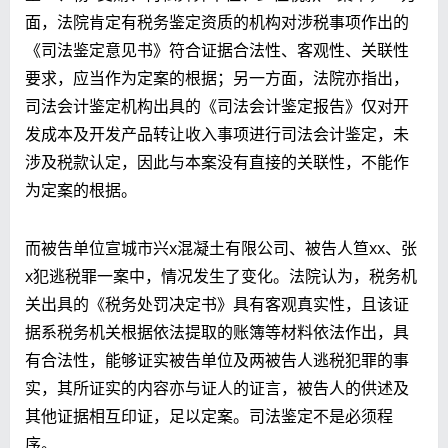
面，法院肯定
有税务鉴定资质的机构
对涉税事项作出的
《司法鉴定意见书》符合证据合法性、客观性、关联性
要求，应当作为定案的根据；另一方面，法院亦指出，
司法会计鉴定机构出具的《司法会计鉴定报告》仅对开
发成本及开发产品转让收入事项进行司法会计鉴定，未
涉及税款认定，因此与本案没有直接的关联性，不能作
为定案的根据。
而被告单位宣城市兴x混凝土有限公司、被告人笪xx、张
x犯逃税罪一案中，情况发生了变化。法院认为，税务机
关出具的《税务处罚决定书》具有客观真实性，且该证
据系税务机关根据依法提取的账簿等材料依法作出，具
有合法性，能够证实被告单位及两被告人逃税犯罪的事
实，其所证实的内容亦与证人的证言，被告人的供述及
其他证据相互印证，足以定案。司法鉴定不是必须程
序。