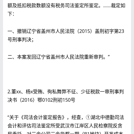
额及抵扣税款数额没有
税务司法鉴定所鉴定
。……裁定如
下：
一、撤销辽宁省盖州市人民法院（2015）盖刑初字第23
号刑事判决；
二、本案发回辽宁省盖州市人民法院重新审判。”
2.董xx、杨x受贿、徇私舞弊不征、少征税款一审刑事判
决书（2016）鄂0102刑初150号
“关于《司法会计鉴定报告》，经查，①湖北中德勤司法
会计和评估司法鉴定所受武汉市江岸区人民检察院反贪
局委托，对三金公司三金华都一期（B1地块）开发成本