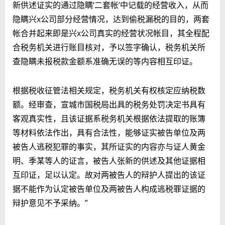
新供述证实的通过隐瞒‘二套帐’中记载的经营收入，从而
隐瞒兴x公司部分经营情况，达到偷税漏税的目的，两套
帐合并起来即是兴x公司真实的经营状况帐目，其全程配
合税务机关进行账目核对，予以签字确认，税务机关所
查隐瞒未报税款金额系准确无误的等内容相互印证。
根据税收征管法相关规定，税务机关有权核定应纳税数
额。经审查，宣城市国税局出具的税务处罚决定书具有
客观真实性
，且该证据系税务机关根据依法提取的账簿
等材料依法作出，具有
合法性
，能够证实被告单位及两
被告人逃税犯罪的事实，其所证实的内容亦与证人黄金
明、季某等人的证言，被告人张新的供述及其他证据相
互印证，
足以认定
。故对两被告人的辩护人提出的该证
据不能作为认定被告单位及两被告人构成逃税罪证据的
辩护意见不予采纳。”