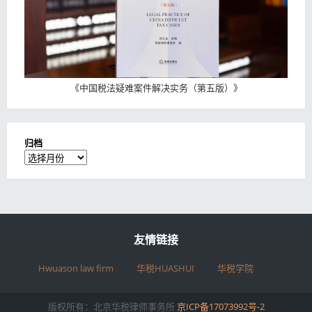
《
中国税法疑难案件解决实务（第五版）
》
归档
归
档
友情链接
Hwuason law firm
华税HUASHUI
华税学院
版权所有：北京华税律师事务所
京ICP备17073992号-2