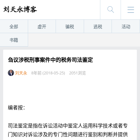
全部
虚开
骗税
逃税
活动
书籍
刍议涉税刑事案件中的税务司法鉴定
刘天永
8年前 (2018-05-25)
2051浏览
编者按：
司法鉴定是指在诉讼活动中鉴定人运用科学技术或者专
门知识对诉讼涉及的专门性问题进行鉴别和判断并提供