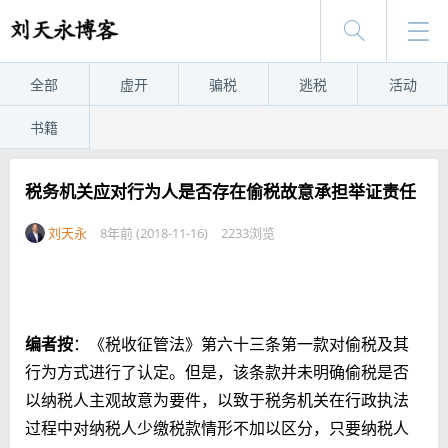
全部
虚开
骗税
逃税
活动
书籍
税务机关应对行为人是否存在偷税故意承担举证责任
刘天永
8年前 (2018-11-16)
2233浏览
编者按
：《税收征管法》第六十三条第一款对偷税及其
行为方式进行了认定。但是，该条款并未明确偷税是否
以纳税人主观故意为要件，以致于税务机关在行政执法
过程中对纳税人少缴税款情形不加以区分，只要纳税人