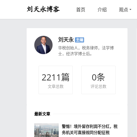
首页
介绍
观点
刘天永
主编
华税创始人，税务律师，法学博
士，经济学博士后。
2211
篇
0
条
文章总数
评论总数
最新文章
警惕！境外留存利润不分红，税
务机关可直接视同分配征税