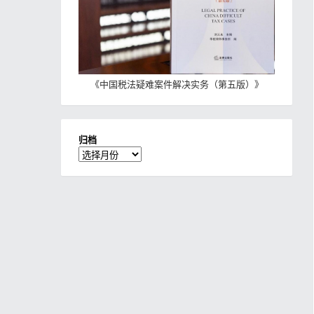
《
中国税法疑难案件解决实务（第五版）
》
归档
归
档