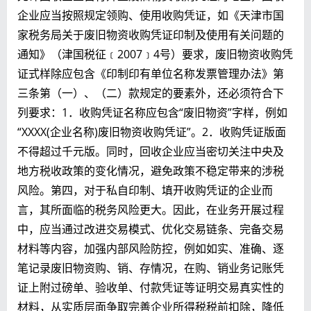
企业应当按照规定领购、使用收购凭证，如《天津市国
家税务局关于废旧物资收购凭证印制及使用有关问题的
通知》（津国税征﹝2007﹞4号）要求，废旧物资收购凭
证式样除应包含《印制印有单位名称发票管理办法》第
三条第（一）、（二）款规定的要素外，还必须符合下
列要求：1．收购凭证名称应包含“废旧物资”字样，例如
“XXXX(企业名称)废旧物资收购凭证”。2．收购凭证版面
不得超过千元版。同时，回收企业应当密切关注中央及
地方税收政策的变化情况，避免政策不稳定带来的涉税
风险。第四，对于私自印制、填开收购凭证的企业而
言，其所面临的税务风险更大。因此，在业务开展过程
中，应当通过改进交易模式、优化交易链条、完备交易
材料等内容，加强内部风险防控，例如如实、准确、逐
笔记录废旧物资购、销、存情况，在购、销业务记账凭
证上附过磅单、验收单、付款凭证等证明交易真实性的
材料，从实质层面争取完善企业所得税税前扣除，降低