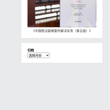
《
中国税法疑难案件解决实务（第五版）
》
归档
归
档