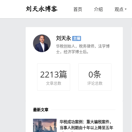
首页
介绍
观点
刘天永
主编
华税创始人，税务律师，法学博
士，经济学博士后。
2213
篇
0
条
文章总数
评论总数
最新文章
华税成功案例：重大骗税案件，
当事人刑期由十年以上降至五年