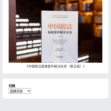
《
中国税法疑难案件解决实务（第五版）
》
归档
归
档