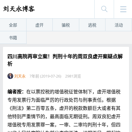
全部
虚开
骗税
逃税
活动
书籍
四川高院再审立案！判刑十年的周双良虚开案疑点解
析
刘天永
7年前 (2019-07-26)
2981浏览
编者按：
在以票控税的增值税征管体制下，虚开增值税
专用发票行为面临严厉的行政处罚与刑事责任。根据
《刑法》第二百零五条，虚开的税款数额巨大或者有其
他特别严重情节的，最高面临无期徒刑。周双良犯虚开
增值税专用发票罪一案，一审、二审均判刑十年，但四