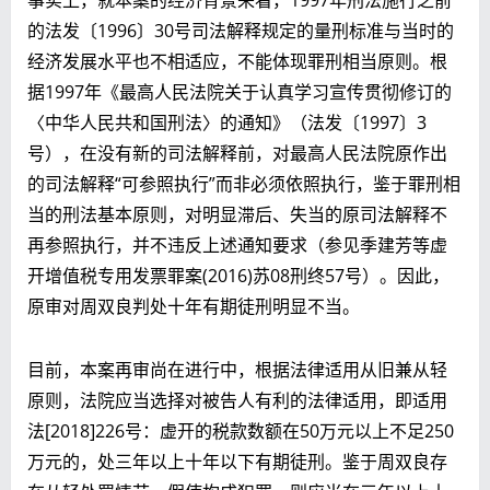
的法发〔1996〕30号司法解释规定的量刑标准与当时的
经济发展水平也不相适应，不能体现罪刑相当原则。根
据1997年《最高人民法院关于认真学习宣传贯彻修订的
〈中华人民共和国刑法〉的通知》（法发〔1997〕3
号），在没有新的司法解释前，对最高人民法院原作出
的司法解释“可参照执行”而非必须依照执行，鉴于罪刑相
当的刑法基本原则，对明显滞后、失当的原司法解释不
再参照执行，并不违反上述通知要求（参见季建芳等虚
开增值税专用发票罪案(2016)苏08刑终57号）。因此，
原审对周双良判处十年有期徒刑明显不当。
目前，本案再审尚在进行中，根据法律适用从旧兼从轻
原则，法院应当选择对被告人有利的法律适用，即适用
法[2018]226号：虚开的税款数额在50万元以上不足250
万元的，处三年以上十年以下有期徒刑。鉴于周双良存