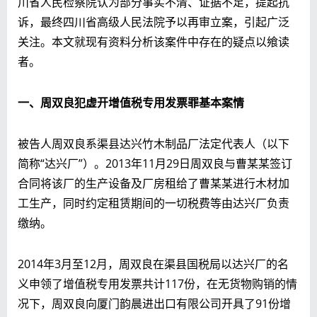
川省人民检察院认为部分事实不清、证据不足，提起抗
诉，最终四川省高级人民法院予以再审立案，引起广泛
关注。本文就现有资料分析该案件中存在的疑点以飨读
者。
一、周双良犯虚开增值税专用发票罪基本案情
被告人周双良系渠县达兴竹木制品厂法定代表人（以下
简称“达兴厂”）。2013年11月29日周双良与曹某某签订
合同将该厂的生产设备及厂房租给了曹某某进行木材加
工生产，同时约定租赁期间的一切税费等由达兴厂负责
缴纳。
2014年3月至12月，周双良在渠县国税局以达兴厂的名
义申领了增值税专用发票共计117份，在无货物购销的情
况下，周双良向厦门韵晨进出口有限公司开具了91份增