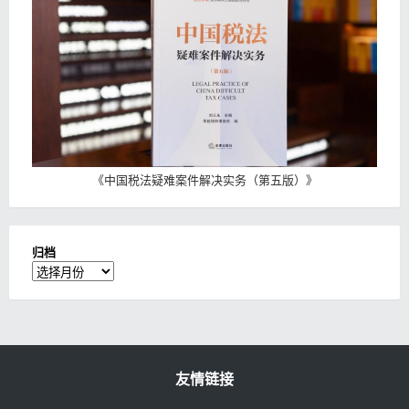
《
中国税法疑难案件解决实务（第五版）
》
归档
归
档
友情链接