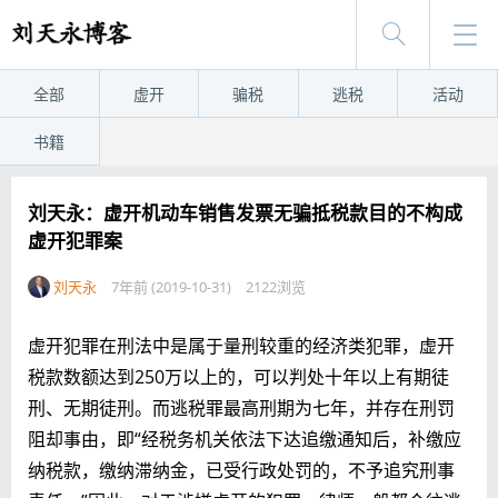
全部
虚开
骗税
逃税
活动
书籍
刘天永：虚开机动车销售发票无骗抵税款目的不构成
虚开犯罪案
刘天永
7年前 (2019-10-31)
2122浏览
虚开犯罪在刑法中是属于量刑较重的经济类犯罪，虚开
税款数额达到250万以上的，可以判处十年以上有期徒
刑、无期徒刑。而逃税罪最高刑期为七年，并存在刑罚
阻却事由，即“经税务机关依法下达追缴通知后，补缴应
纳税款，缴纳滞纳金，已受行政处罚的，不予追究刑事