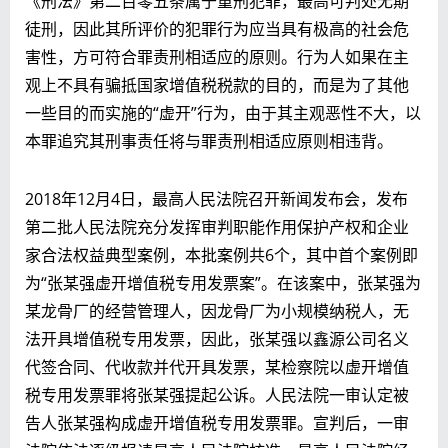
《刑法》第二百零五条属于重刑犯罪，最高可判处无期
徒刑，因此其所评价的犯罪行为应当具有极高的社会危
害性，方可符合罪责刑相适应的原则。行为人如果在主
观上不具有骗抵国家增值税税款的目的，而是为了其他
一些目的而实施的“虚开”行为，由于其主观恶性不大，以
本罪追究其刑事责任将与罪责刑相适应原则相违背。
2018年12月4日，最高人民法院召开新闻发布会，发布
第二批人民法院充分发挥审判职能作用保护产权和企业
家合法权益典型案例，本批案例共6个，其中首个案例即
为“张某强虚开增值税专用发票案”。在该案中，张某强为
某龙骨厂的经营管理人，因龙骨厂为小规模纳税人，无
法开具增值税专用发票，因此，张某强以鑫源公司名义
代签合同、代收款并代开具发票，某检察院以虚开增值
税专用发票罪将张某强提起公诉。人民法院一审认定被
告人张某强构成虚开增值税专用发票罪。宣判后，一审