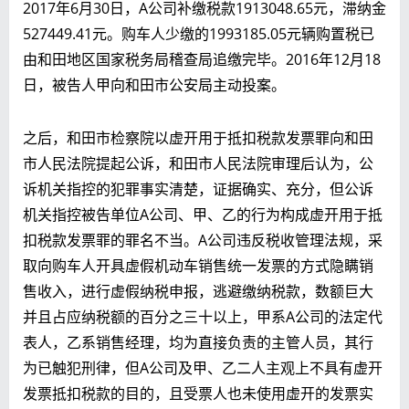
2017年6月30日，A公司补缴税款1913048.65元，滞纳金
527449.41元。购车人少缴的1993185.05元辆购置税已
由和田地区国家税务局稽查局追缴完毕。2016年12月18
日，被告人甲向和田市公安局主动投案。
之后，和田市检察院以虚开用于抵扣税款发票罪向和田
市人民法院提起公诉，和田市人民法院审理后认为，公
诉机关指控的犯罪事实清楚，证据确实、充分，但公诉
机关指控被告单位A公司、甲、乙的行为构成虚开用于抵
扣税款发票罪的罪名不当。A公司违反税收管理法规，采
取向购车人开具虚假机动车销售统一发票的方式隐瞒销
售收入，进行虚假纳税申报，逃避缴纳税款，数额巨大
并且占应纳税额的百分之三十以上，甲系A公司的法定代
表人，乙系销售经理，均为直接负责的主管人员，其行
为已触犯刑律，但A公司及甲、乙二人主观上不具有虚开
发票抵扣税款的目的，且受票人也未使用虚开的发票实