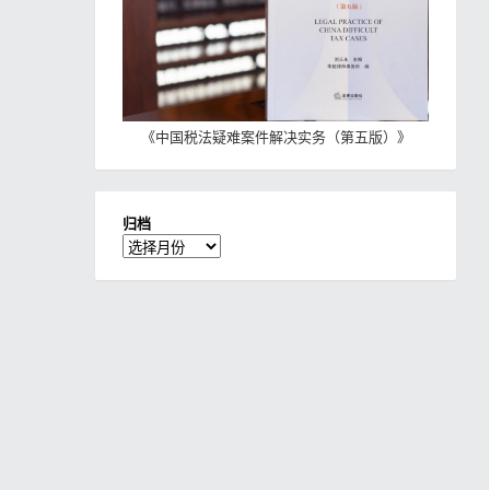
《
中国税法疑难案件解决实务（第五版）
》
归档
归
档