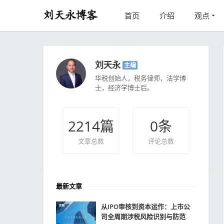
首页
介绍
观点
刘天永
主编
华税创始人，税务律师，法学博
士，经济学博士后。
2214
篇
0
条
文章总数
评论总数
最新文章
从IPO审核到资本运作：上市公
司全周期涉税风险识别与防范