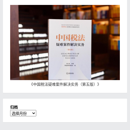
《
中国税法疑难案件解决实务（第五版）
》
归档
归
档