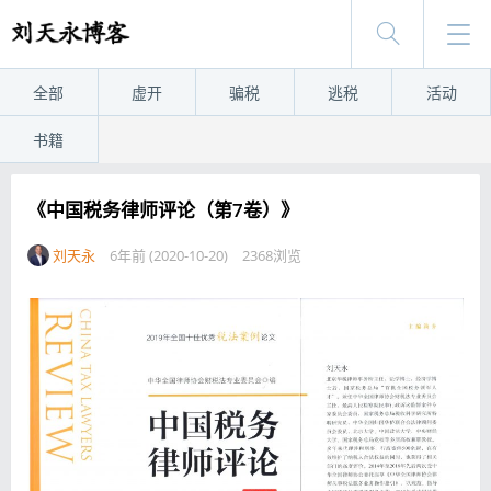
全部
虚开
骗税
逃税
活动
书籍
《中国税务律师评论（第7卷）》
刘天永
6年前 (2020-10-20)
2368浏览