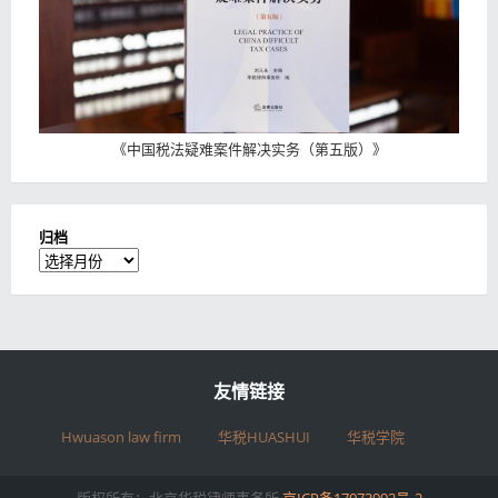
《
中国税法疑难案件解决实务（第五版）
》
归档
归
档
友情链接
Hwuason law firm
华税HUASHUI
华税学院