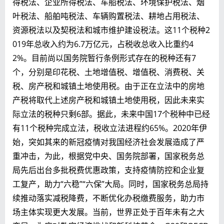
得税法、企业所得税法、车船税法、环境保护税法、烟
叶税法、船舶吨税法、车辆购置税法、耕地占用税法、
资源税法以及契税法和城市维护建设税法。这11个税种2
019年总收入约为6.7万亿元，占税收总收入比重约4
2%。目前尚以国务院暂行条例形式存在的税种还有7
个，分别是印花税、土地增值税、增值税、消费税、关
税、房产税和城镇土地使用税。由于正在立法中的房地
产税将取代上述房产税和城镇土地使用税，因此未来实
际立法的税种只剩6部。据此，未来中国17个税种中已经
有11个税种完成立法，税收立法进程约65%。2020年伊
始，突如其来的新冠疫情对我国经济社会发展造成了严
重冲击，为此，根据党中央、国务院部署，国家税务总
局先后出台多批税费优惠政策，支持疫情防控和企业复
工复产，助力“六稳”“六保”大局。同时，国家税务总局持
续推动落实减税降费，不断优化办税缴费服务，助力市
场主体实现更大发展。当前，世界正处于百年未有之大