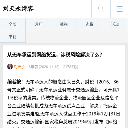
全部
虚开
骗税
逃税
活动
书籍
从无车承运到网络货运，涉税风险解决了么？
刘天永
6年前 (2020-11-18)
2178浏览
编者按：
无车承运人的概念由来已久，财税〔2016〕36
号文正式明确了无车承运业务属于交通运输业，可开具1
1%税率的发票。传统物流企业、物流园区企业及信息平
台企业陆续获批成为无车承运试点企业，解决了托运企
业进项发票难题,无车承运人试点工作于2019年12月31日
结束。交通运输部 国家税务总局2019年9月发布《网络