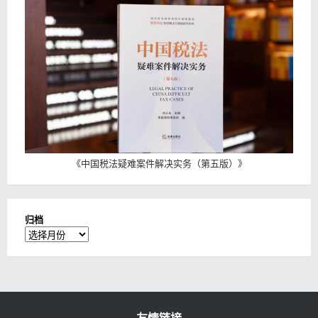
《
中国税法疑难案件解决实务（第五版）
》
归档
归
档