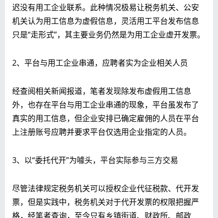
迟没有用工企业联系。此种情况极易让税务机关、公安
机关认为用工信息为虚假信息，灵活用工平台发布信息
只是“走形式”，其主要业务仍然是为用工企业虚开发票。
2、平台与用工企业串通，应聘者实为企业相关人员
经查阅相关新闻报道，笔者发现除发布虚假用工信息
外，也存在平台与用工企业串通的现象，平台虽发布了
真实的用工信息，但企业安排已确定雇佣的人员在平台
上注册账号应聘并要求平台仅选用企业指定的人员。
3、以“委托代开”为噱头，平台实际参与三方交易
尽管法律规定税务机关可以授权企业代征税款、代开发
票，但是实践中，税务机关对于代开发票的权限把握严
格，经笔者查询，至今只有乡镇街道、财政所、邮政