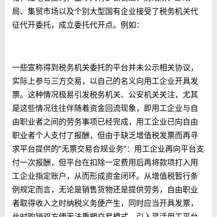
局、集贸市场以及个别大型国有企业接受了税务机关代
征代开委托，成立委托代开点。例如：
一些宣称得到税务机关委托的平台并未公示相关协议，
实际上参与三方交易，以自己的名义向用工企业开具发
票。这种情况极易引发税务机关、公安机关关注，尤其
是这些情况往往伴随着资金回流现象，即用工企业与自
由职业者之间的劳务事项已经完成，用工企业已向自由
职业者个人支付了报酬，但由于缺乏增值税发票而再寻
求平台提供的“无票交易合规业务”：用工企业再向平台支
付一次报酬，但平台在扣除一定费用后再将款项打入用
工企业指定账户，从而形成资金闭环。从增值税暂行条
例规定而言，无论是销售货物还是提供劳务，自由职业
者取得收入之时纳税义务便产生，同时应当开具发票，
此时购销双方便无法重塑交易模式，引入灵活用工平台