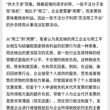
“供大于求”现象。随着疫情的逐步好转，一些不法分子发
现“商机”：相比于“用工”，企业更需要“用票”，而发票则
意味着税收利益。因此一些不法分子利用“灵活用工平台”
的外衣转而从事违法犯罪活动。
从“用工”到“用票”，笔者认为其反映的用工企业与用工平
台相互勾结骗取国家税收利益的犯罪行为是一种表象，
而反映出的更深层次的实质，是一些行业及其特殊的经
营模式面临的不公平、不合理的税收负担。这种税收负
担，既有制度因素，也有现实因素。例如，在运输、废
旧回收等行业，企业接受个人提供的服务、劳务或者销
售的货物的现象较为普遍，尽管国家给予了个人增值税
优惠政策，但鉴于个人申请税务机关代开发票的繁琐以
及所得税方面的额外负担，导致个人为企业代开发票的
意愿非常薄弱（现实因素），而在现行税法制度下，发
票是企业进行增值税抵扣与企业所得税税前列支的主要