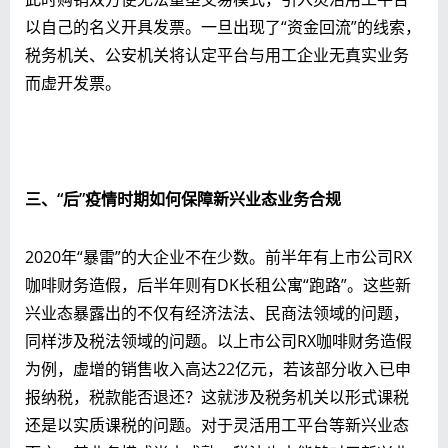
以自己的名义开具发票。一旦出现了“资金回流”的线索，
税务机关、公安机关将认定平台与用工企业无真实业务
而虚开发票。
三、“后”疫情时期如何保障新兴业态业务合规
2020年“暴雷”的大企业不在少数。前半年有上市公司RX
咖啡财务造假，后半年则有DK长租公寓“跑路”。这些新
兴业态暴露出的不仅有经济法法、民商法领域的问题，
同样涉及税法领域的问题。以上市公司RX咖啡财务造假
为例，虚增的销售收入高达22亿元，若该部分收入已申
报纳税，税款能否退还？这就涉及税务机关以形式课税
还是以实质课税的问题。对于灵活用工平台等新兴业态