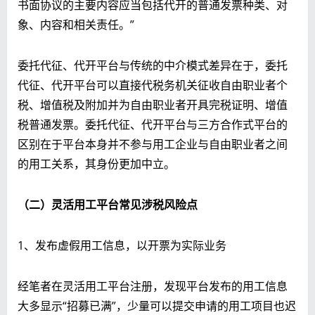
书面协议的主要内容应当包括代开的普通发票种类、对
象、内容和相关责任。”
委托代征、代开平台与传统的中介模式差异在于，委托
代征、代开平台可以直接代税务机关征收自由职业者个
税、增值税及附加并为自由职业者开具完税证明、增值
税普通发票。委托代征、代开平台与三方合作式平台的
区别在于平台本身并不参与用工企业与自由职业者之间
的用工关系，其身份更加中立。
（二）灵活用工平台常见涉税风险点
1、发布虚假用工信息，以开票为实际业务
经笔者在灵活用工平台注册，发现平台发布的用工信息
大多显示“招募已满”，少量可以提交申请的用工项目也迟