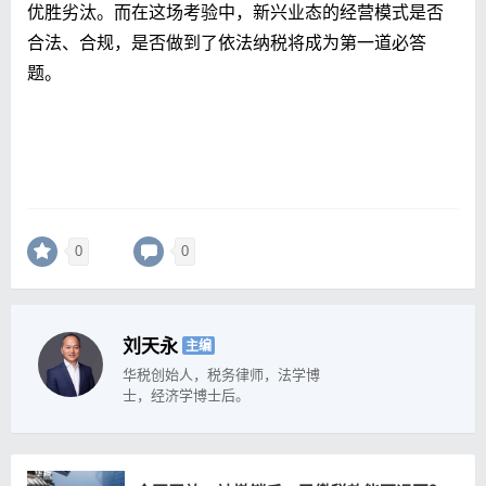
优胜劣汰。而在这场考验中，新兴业态的经营模式是否
合法、合规，是否做到了依法纳税将成为第一道必答
题。
0
0
刘天永
主编
华税创始人，税务律师，法学博
士，经济学博士后。