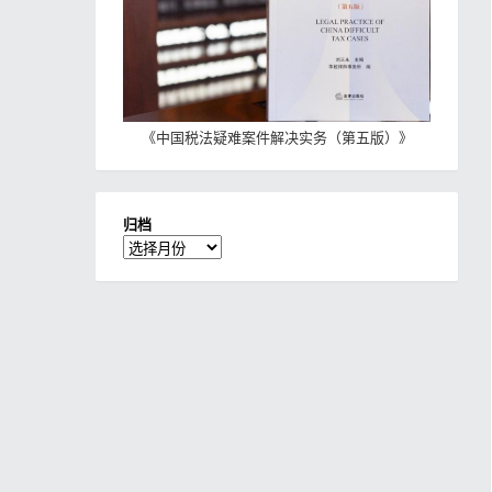
《
中国税法疑难案件解决实务（第五版）
》
归档
归
档