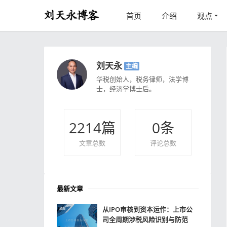
首页
介绍
观点
刘天永
主编
华税创始人，税务律师，法学博
士，经济学博士后。
2214
篇
0
条
文章总数
评论总数
最新文章
从IPO审核到资本运作：上市公
司全周期涉税风险识别与防范