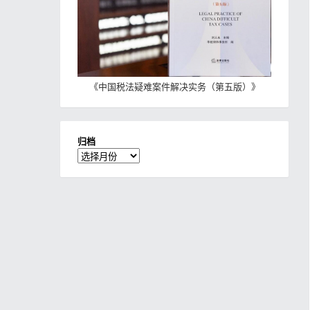
《
中国税法疑难案件解决实务（第五版）
》
归档
归
档