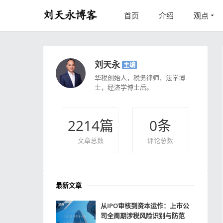
首页
介绍
观点
刘天永
主编
华税创始人，税务律师，法学博
士，经济学博士后。
2214
篇
0
条
文章总数
评论总数
最新文章
从IPO审核到资本运作：上市公
司全周期涉税风险识别与防范