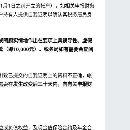
年1月1日之前开立的帐户），如相关申报财务
户持有人提供自我证明以确认其税务居民身
或罔顾实情地作出在要项上具误导性、虚假
款（即
10,000
元）。税务局如有需要会查阅
引致已提交的自我证明上的资料不正确，帐
需耍在
发生改变后三十天内，向有关申报财
益或负债权益，及现金值保险合约及年金合