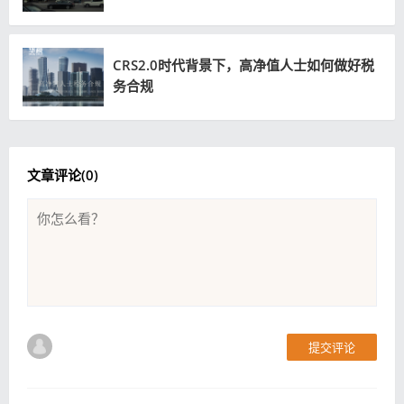
CRS2.0时代背景下，高净值人士如何做好税
务合规
文章评论(
0
)
提交评论