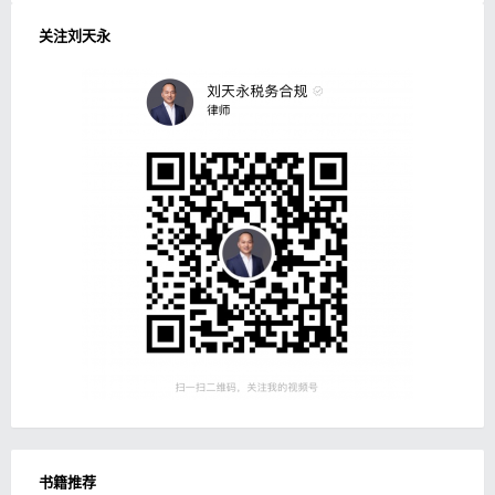
关注刘天永
书籍推荐