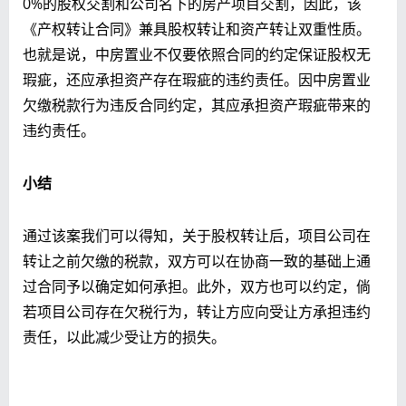
0%的股权交割和公司名下的房产项目交割，因此，该
《产权转让合同》兼具股权转让和资产转让双重性质。
也就是说，中房置业不仅要依照合同的约定保证股权无
瑕疵，还应承担资产存在瑕疵的违约责任。因中房置业
欠缴税款行为违反合同约定，其应承担资产瑕疵带来的
违约责任。
小结
通过该案我们可以得知，关于股权转让后，项目公司在
转让之前欠缴的税款，双方可以在协商一致的基础上通
过合同予以确定如何承担。此外，双方也可以约定，倘
若项目公司存在欠税行为，转让方应向受让方承担违约
责任，以此减少受让方的损失。