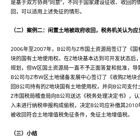
是基于双方协商“同意”，不同于国家建设征收、收回的
回，可以适用上述免征的情形。
（二）案例二：闲置土地被政府收回，税务机关认为应
2006年至2007年，B公司与Z市国土资源局签订了《
块的国有土地使用权。在Z地块基本达到可开发状态后
规划，但W区国土资源局一直不予正面答复和批准，导致
B公司与Z市W区土地储备发展中心签订了《收购Z地块
回B公司持有的Z地块国有土地使用权，并向B公司支付土地
Z市国税局稽查局向B公司送达《税务处理决定书》，认
入未进行纳税申报构成偷税，决定B公司应补缴其2010
被收回符合土地增值税免征条件，免征土地增值税。
（三）小结