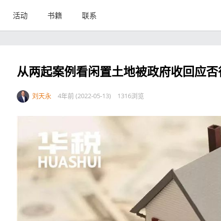
活动
书籍
联系
从两起案例看闲置土地被政府收回应否
刘天永
4年前 (2022-05-13)
1316浏览