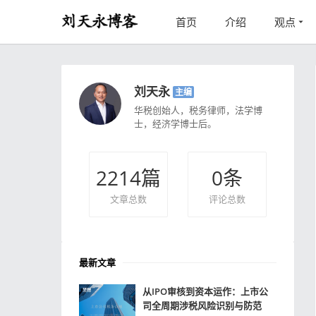
首页
介绍
观点
刘天永
主编
华税创始人，税务律师，法学博
士，经济学博士后。
2214
篇
0
条
文章总数
评论总数
最新文章
从IPO审核到资本运作：上市公
司全周期涉税风险识别与防范