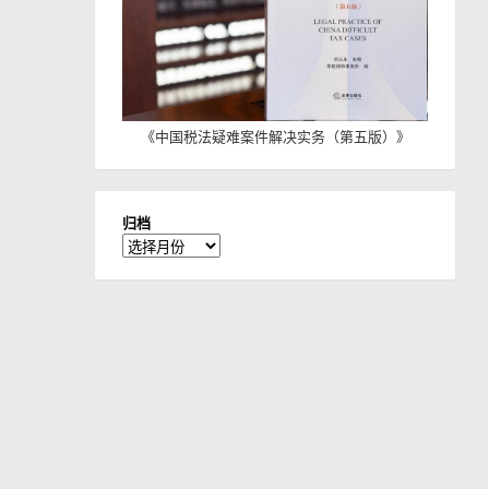
《
中国税法疑难案件解决实务（第五版）
》
归档
归
档