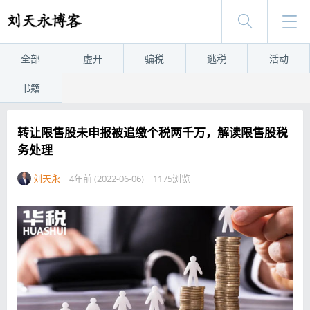
全部
虚开
骗税
逃税
活动
书籍
转让限售股未申报被追缴个税两千万，解读限售股税
务处理
刘天永
4年前 (2022-06-06)
1175浏览