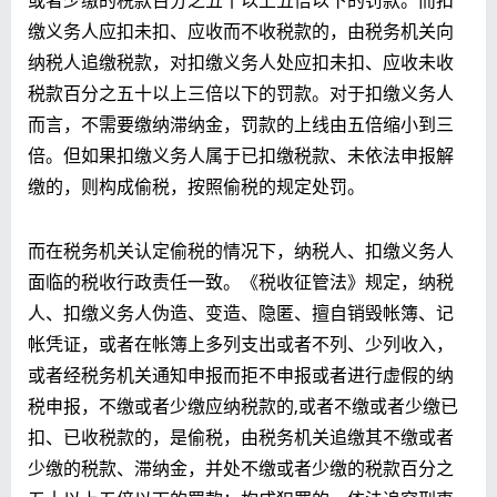
或者少缴的税款百分之五十以上五倍以下的罚款。而扣
缴义务人应扣未扣、应收而不收税款的，由税务机关向
纳税人追缴税款，对扣缴义务人处应扣未扣、应收未收
税款百分之五十以上三倍以下的罚款。对于扣缴义务人
而言，不需要缴纳滞纳金，罚款的上线由五倍缩小到三
倍。但如果扣缴义务人属于已扣缴税款、未依法申报解
缴的，则构成偷税，按照偷税的规定处罚。
而在税务机关认定偷税的情况下，纳税人、扣缴义务人
面临的税收行政责任一致。《税收征管法》规定，纳税
人、扣缴义务人伪造、变造、隐匿、擅自销毁帐簿、记
帐凭证，或者在帐簿上多列支出或者不列、少列收入，
或者经税务机关通知申报而拒不申报或者进行虚假的纳
税申报，不缴或者少缴应纳税款的,或者不缴或者少缴已
扣、已收税款的，是偷税，由税务机关追缴其不缴或者
少缴的税款、滞纳金，并处不缴或者少缴的税款百分之