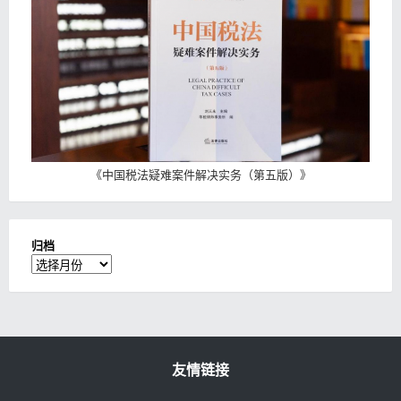
《
中国税法疑难案件解决实务（第五版）
》
归档
归
档
友情链接