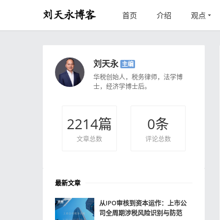
首页
介绍
观点
刘天永
主编
华税创始人，税务律师，法学博
士，经济学博士后。
2214
篇
0
条
文章总数
评论总数
最新文章
从IPO审核到资本运作：上市公
司全周期涉税风险识别与防范