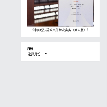
《
中国税法疑难案件解决实务（第五版）
》
归档
归
档