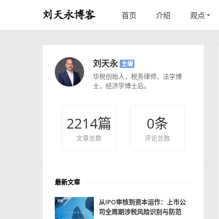
首页
介绍
观点
刘天永
主编
华税创始人，税务律师，法学博
士，经济学博士后。
2214
篇
0
条
文章总数
评论总数
最新文章
从IPO审核到资本运作：上市公
司全周期涉税风险识别与防范