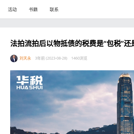
活动
书籍
联系
法拍流拍后以物抵债的税费是“包税”还
刘天永
3年前 (2023-08-28)
1460浏览