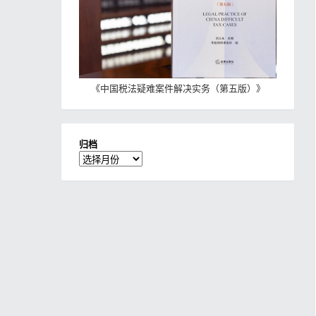
《
中国税法疑难案件解决实务（第五版）
》
归档
归
档