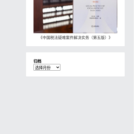
《
中国税法疑难案件解决实务（第五版）
》
归档
归
档