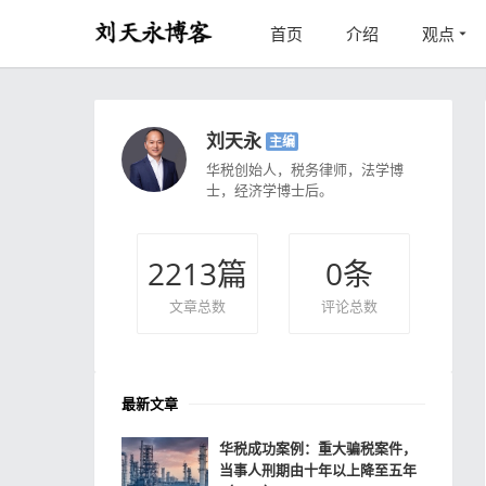
首页
介绍
观点
刘天永
主编
华税创始人，税务律师，法学博
士，经济学博士后。
2213
篇
0
条
文章总数
评论总数
最新文章
华税成功案例：重大骗税案件，
当事人刑期由十年以上降至五年