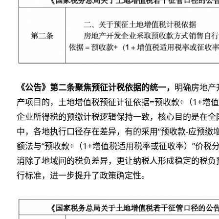
《公告》第二条聚焦预征计税依据的统一，
明确房地产
产项目的，土地增值税预征计征依据=预收款÷（1+增
企业所得税的预缴计税逻辑保持一致，核心目的是在全
中，各地执行口径存在差异，有的采用“预收款-应预缴
额法与“预收款÷（1+增值税适用税率或征收率）”价
消除了地域间的税负差异，更让纳税人形成稳定的税负
行标准，进一步提升了政策确定性。