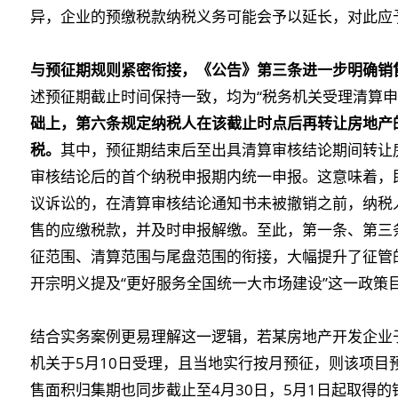
异，企业的预缴税款纳税义务可能会予以延长，对此应
与预征期规则紧密衔接，《公告》第三条进一步明确销
述预征期截止时间保持一致，均为“税务机关受理清算申
础上，第六条规定纳税人在该截止时点后再转让房地产
税。
其中，预征期结束后至出具清算审核结论期间转让
审核结论后的首个纳税申报期内统一申报。这意味着，
议诉讼的，在清算审核结论通知书未被撤销之前，纳税
售的应缴税款，并及时申报解缴。至此，第一条、第三
征范围、清算范围与尾盘范围的衔接，大幅提升了征管
开宗明义提及“更好服务全国统一大市场建设”这一政策
结合实务案例更易理解这一逻辑，若某房地产开发企业于
机关于5月10日受理，且当地实行按月预征，则该项目
售面积归集期也同步截止至4月30日，5月1日起取得