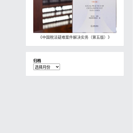
《
中国税法疑难案件解决实务（第五版）
》
归档
归
档