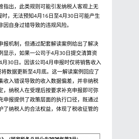
曾指出，此类规则可能引发纳税人客观上无
时，无法预知4月16日至4月30日可能产生
非因自身过错导致的违规风险。
申报机制，但通过配套解读案例给出了解决
显示，如果一公司于4月30日提交清算资
4月30日。因该公司4月申报时仅将销售收入
报将数据更新至4月底。这一解读案例回应了
集收入错误导致的收入数据偏差，并非纳税
定，纳税人在受理后按要求补充申报即可弥
充申报提供了政策层面的执行口径，既通过
护了纳税人的合法权益，体现了税收征管的