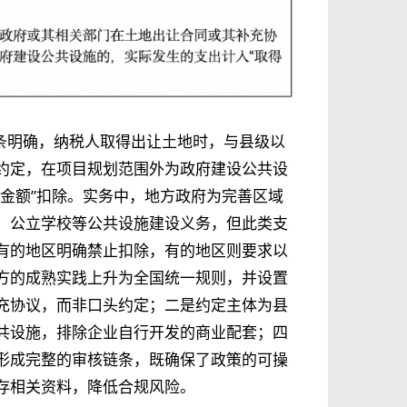
条明确，纳税人取得出让土地时，与县级以
约定，在项目规划范围外为政府建设公共设
金额”扣除。实务中，地方政府为完善区域
、公立学校等公共设施建设义务，但此类支
有的地区明确禁止扣除，有的地区则要求以
方的成熟实践上升为全国统一规则，并设置
充协议，而非口头约定；二是约定主体为县
共设施，排除企业自行开发的商业配套；四
形成完整的审核链条，既确保了政策的可操
存相关资料，降低合规风险。