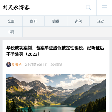
全部
虚开
骗税
逃税
活动
书籍
华税成功案例：备案单证虚假被定性骗税，经听证后
不予处罚（2023）
刘天永
2个月前 (06-11)
204浏览