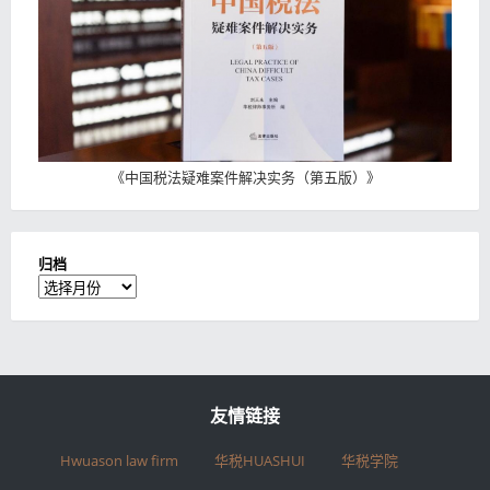
《
中国税法疑难案件解决实务（第五版）
》
归档
归
档
友情链接
Hwuason law firm
华税HUASHUI
华税学院