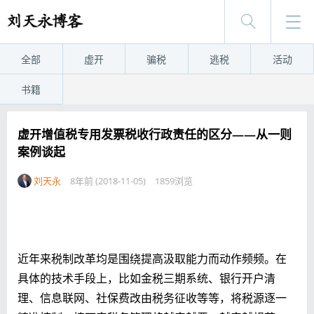
全部
虚开
骗税
逃税
活动
书籍
虚开增值税专用发票税收行政责任的区分——从一则
案例谈起
刘天永
8年前 (2018-11-05)
1859浏览
近年来税制改革均是围绕提高汲取能力而动作频频。在
具体的技术手段上，比如金税三期系统、银行开户清
理、信息联网、社保费改由税务征收等等，将税源逐一