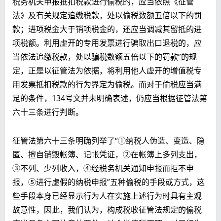
税务机关申报抵扣税款进行偷税的，应当依照《征管
法》及有关规定追缴税款，处以偷税数额五倍以下的罚
款；进项税金大于销项税金的，还应当调减其留抵的进
项税额。利用虚开的专用发票进行骗取出口退税的，应
当依法追缴税款，处以骗税数额五倍以下的罚款”的规
定，正是以征管法为依据，将利用他人虚开的增值税专
用发票抵扣税款的行为界定为偷税。而对于偷税应当满
足的条件，134号文并未明确表述，仍应当根据征管法第
六十三条进行判断。
征管法第六十三条明确列举了“①纳税人伪造、变造、隐
匿、擅自销毁帐簿、记帐凭证，②在帐簿上多列支出，
③不列、少列收入，④经税务机关通知申报而拒不申
报，⑤进行虚假的纳税申报”五种偷税的手段或方式，这
些手段本身已经显示行为人在实施上述行为时具有主观
故意性，因此，我们认为，构成税收征管法规定的偷税