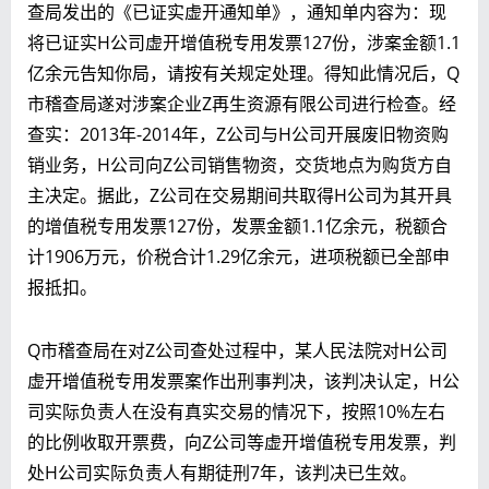
查局发出的《已证实虚开通知单》，通知单内容为：现
将已证实H公司虚开增值税专用发票127份，涉案金额1.1
亿余元告知你局，请按有关规定处理。得知此情况后，Q
市稽查局遂对涉案企业Z再生资源有限公司进行检查。经
查实：2013年-2014年，Z公司与H公司开展废旧物资购
销业务，H公司向Z公司销售物资，交货地点为购货方自
主决定。据此，Z公司在交易期间共取得H公司为其开具
的增值税专用发票127份，发票金额1.1亿余元，税额合
计1906万元，价税合计1.29亿余元，进项税额已全部申
报抵扣。
Q市稽查局在对Z公司查处过程中，某人民法院对H公司
虚开增值税专用发票案作出刑事判决，该判决认定，H公
司实际负责人在没有真实交易的情况下，按照10%左右
的比例收取开票费，向Z公司等虚开增值税专用发票，判
处H公司实际负责人有期徒刑7年，该判决已生效。