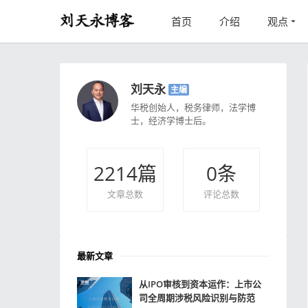
首页
介绍
观点
刘天永
主编
华税创始人，税务律师，法学博
士，经济学博士后。
2214
篇
0
条
文章总数
评论总数
最新文章
从IPO审核到资本运作：上市公
司全周期涉税风险识别与防范