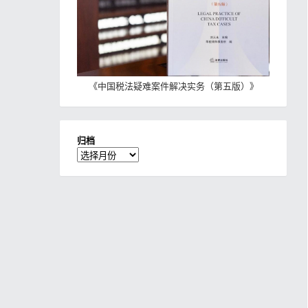
《
中国税法疑难案件解决实务（第五版）
》
归档
归
档