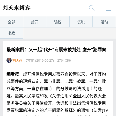
全部
虚开
骗税
逃税
活动
书籍
最新案例：又一起“代开”专票未被判处“虚开”犯罪案
刘天永
7年前 (2019-06-27)
2764浏览
编者按
：虚开增值税专用发票罪自设置以来，对于其构
成要件的理解认定、罪与非罪、此罪与彼罪、一罪与数
罪等方面，一直存在理论上的分歧与司法适用上的疑
难。最高人民法院印发《关于适用＜全国人民代表大会
常务委员会关于惩治虚开、伪造和非法出售增值税专用
发票犯罪的决定＞的若干问题的解释》的通知（法发[19