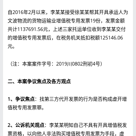
自2016年2月以来，李某某接受徐某某帮其开具承运人为
文波物流的货物运输业增值税专用发票19份，发票金额
共计1137691.56元，上述三家托运单位收到李某某交付
的增值税专用发票后，在税务机关抵扣税额125146.06
元。
（注：本案案件字号：2019川0802刑初4号）
二、本案争议焦点及各方观点
1、争议焦点
：找第三方代开发票的行为是否构成虚开增
值税专用发票罪。
2、公诉机关观点
：李某某明知自己不具有开具增值税发
票资格，以向他人非法购买增值税专用发票为手段，虚