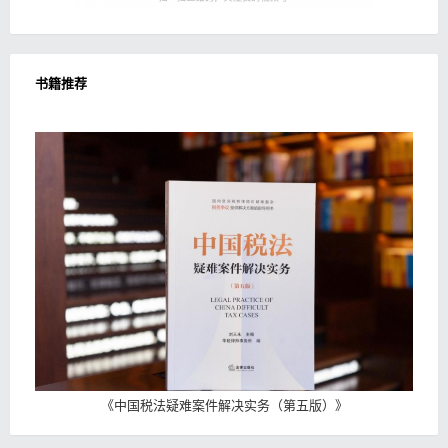
书籍推荐
《
中国税法疑难案件解决实务（第五版）
》