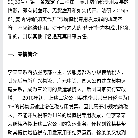
96]30号）第一条规定了三种属于虚开增值税专用发票的
情形，即有货虚开、无货虚开和如实代开。法研[2015]5
8号复函明确“如实代开”与增值税专用发票罪的规定不
符，不应继续使用。对于行为人的“代开”行为构成其他犯
罪的，则以其他罪名追究其刑事责任。
一、案情简介
李某某系西弘服务部业主，该服务部为小规模纳税人，
其先后与新广兴物流、广元中铝、国大公司建立货物运
输关系，成为三公司的货运承揽人。后因国家实行营改
增，于2016年初，上述三家公司要求李某某出具税率为1
1%的货物运输业增值税专用发票。
因其属于小规模纳税
人，不能开具税率为11%的增值税专用发票，但李
某某
为继续承揽上述三家公司的货运业务，便找到徐
某某
帮
助其提供增值税专用发票用于结算运费。
徐某某又找到