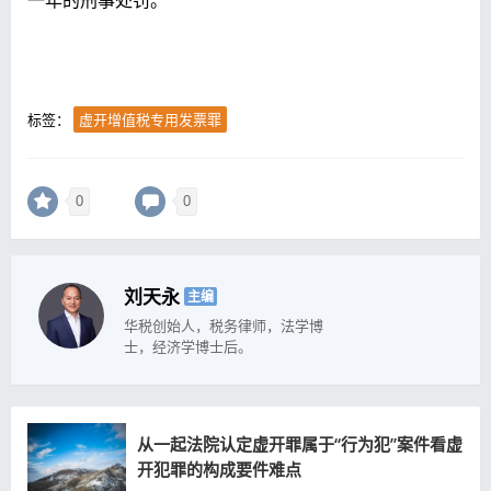
标签：
虚开增值税专用发票罪
0
0
刘天永
主编
华税创始人，税务律师，法学博
士，经济学博士后。
从一起法院认定虚开罪属于“行为犯”案件看虚
开犯罪的构成要件难点