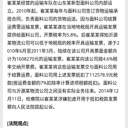
崔某某经营的运输车队在山东某新型面料公司内部设
立。2010年起，崔某某每年与面料公司签订货物运输承
揽合同，负责面料公司的货物运送。因与面料公司结算
运费需运输发票，崔某某遂在当地地税局开具运输发票
提供给面料公司，开票税率为5.8%。后崔某某得知沂源
某物流公司可以低于地税局的税率开具运输发票，遂于2
010年6月至2011年3月，陆续在该公司开具票面金额共
计为1608270元的运输发票，崔某某向该公司按4.6%税
率交纳开票费。崔某某将这些运输发票交与面料公司用
于结算运费，面料公司用上述发票抵扣了112578.9元税
款(按运费金额的7%扣除率计算进项税额抵扣)。面料公
司与沂源某物流公司之间没有实际业务往来。2014年12
月11日，检察院以崔某某涉嫌犯虚开用于抵扣税款发票
罪向人民法院提起公诉。
[法院观点]