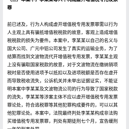
罪
前已述及，行为人构成虚开增值税专用发票罪需以行为
人主观上具有骗抵增值税税款的故意，客观上造成增值
税税款的损失为要件。本案中，李某某以自己的名义与
国大公司、广元中铝公司发生了真实的运输业务，为了
结算而找到文波物流代开增值税专用发票，李某某主观
上没有骗取国家税款的故意，对于文波物流在缴纳销项
税时是否使用进项予以抵扣以及进项税额是否存在虚开
而导致税收流失，公诉机关并未举出证据证实，不能证
明本案中李某某及文波物流公司的行为导致了国家税款
的流失，李某某等涉案主体不应以虚开增值税专用发票
罪论处，符合逃税罪等其他犯罪构成要件的，可以以其
他犯罪论处。本案中，法院最终判处李某某构成非法购
买增值税专用发票罪，判处有期徒刑七个月，宣告缓刑
一年的刑事处罚。