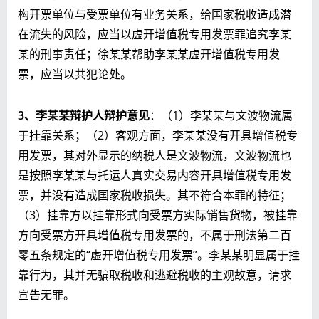
构开票单位与受票单位有业务关系，给国家税收造成潜
在流失的风险，应当以虚开增值税专用发票罪追究李某
某的刑事责任；徐某某帮助李某某虚开增值税专用发
票，应当以共犯论处。
3、李某某辩护人辩护意见
：（1）李某某与文波物流属
于挂靠关系；（2）客观方面，李某某没有开具增值税专
用发票，其对外显示的纳税人是文波物流，文波物流也
是按照李某某与托运人真实交易内容开具增值税专用发
票，并没有造成国家税收损失。其不符合本罪的特征；
（3）挂靠方以挂靠形式向受票方实际销售货物，被挂靠
方向受票方开具增值税专用发票的，不属于刑法第二百
零五条规定的“虚开增值税专用发票”。李某某明显属于挂
靠行为，其并无骗取税收和逃避税收的主观故意，请求
宣告无罪。