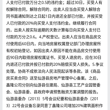
人支付已付款万分之0.5的违约金；超过30日，买受人有
权解除合同，解除合同的，出卖人应当自买受人解除合
同书面通知到达之日起1日内退还全部已付款，并按买受
人已付款的20%向买受人支付违约金。继续履行合同
的，出卖人按实际逾期的天数计算每日向买受人支付已
付款的万分之0.6。4.产权登记。出卖人应当在商品房交
付使用后60日内，向当地房屋权属登记部门办理房屋所
有权初始登记，如因出卖人原因不能在商品房交付使用
后90日内取得房屋权属证书，买受人退房的，应在30日
内退还已付款并按已付款的20%赔偿买受人损失。5.争议
处理。协商不成依法向人民法院起诉等条款。该《商品
房买卖合同》送至仙游县房地产管理中心备案。之后，
鑫隆公司分别向仙游县住建局、仙游县工艺产业园管委
会、仙游县委、县政府申请预售融资方案调整的报告。
仙游县委办〔2013〕5号会议纪要和仙游县委办〔201
3〕22号会议备忘录同意了鑫隆公司增加20%建筑面积作