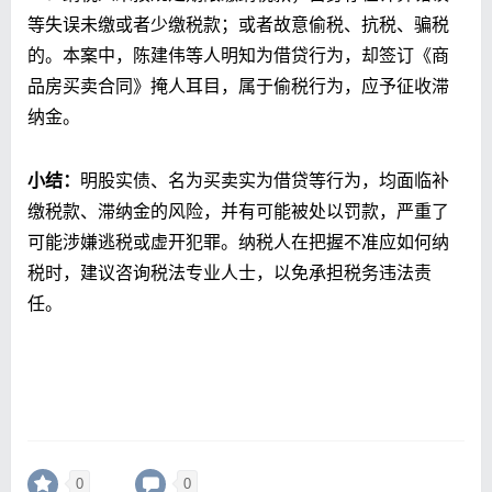
等失误未缴或者少缴税款；或者故意偷税、抗税、骗税
的。本案中，陈建伟等人明知为借贷行为，却签订《商
品房买卖合同》掩人耳目，属于偷税行为，应予征收滞
纳金。
小结：
明股实债、名为买卖实为借贷等行为，均面临补
缴税款、滞纳金的风险，并有可能被处以罚款，严重了
可能涉嫌逃税或虚开犯罪。纳税人在把握不准应如何纳
税时，建议咨询税法专业人士，以免承担税务违法责
任。
0
0