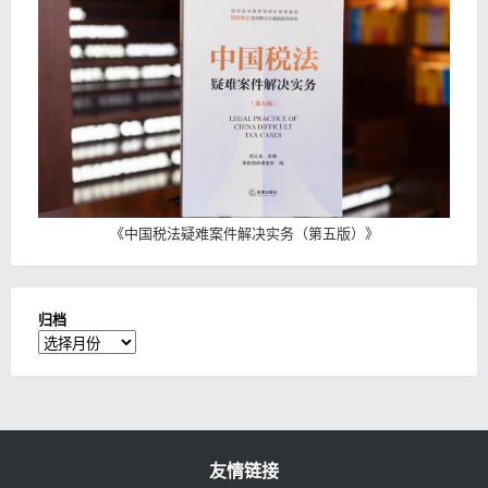
《
中国税法疑难案件解决实务（第五版）
》
归档
归
档
友情链接