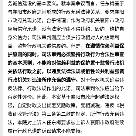
务诚信建设的基本要义。就本案争议而言，任东梅基于
与襄阳市政府之间形成的行政允诺法律关系，要求襄阳
市政府兑现允诺，合乎情理；作为政府机关襄阳市政府
应当信守承诺，没有法定理由不得违约、毁约，维护自
身公信力；司法审判则应当保护行政相对人的信赖利
益，监督行政机关诚信履约。但是，
在遵循信赖利益保
护原则的同时，司法审判必须坚持行政行为合法性审查
的基本原则，不能将对信赖利益的保护置于监督行政机
关依法行政之前，以违反法律法规或牺牲公共利益强调
行政机关对违法所作允诺的遵守。
对于行政机关确实违
反法律、行政法规作出的允诺，司法审判依法应当给予
否定性评价。因此，本案基于襄阳市政府超越法定权
限，自定财政支出优惠奖励政策，变相减税，违反《税
收征收管理法》第三条第二款的规定，所作行政允诺违
法，本院对上诉人任东梅要求被上诉人襄阳市政府继续
履行行政允诺的诉讼请求不能支持。