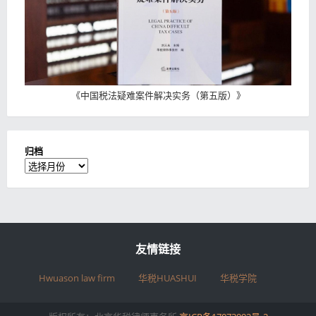
《
中国税法疑难案件解决实务（第五版）
》
归档
归
档
友情链接
Hwuason law firm
华税HUASHUI
华税学院