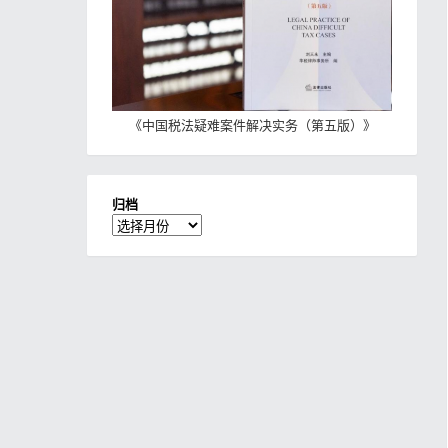
《
中国税法疑难案件解决实务（第五版）
》
归档
归
档