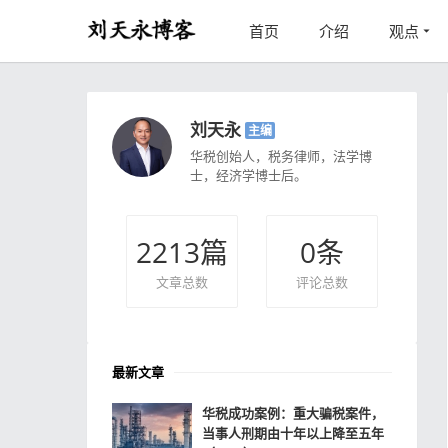
首页
介绍
观点
刘天永
主编
华税创始人，税务律师，法学博
士，经济学博士后。
2213
篇
0
条
文章总数
评论总数
最新文章
华税成功案例：重大骗税案件，
当事人刑期由十年以上降至五年